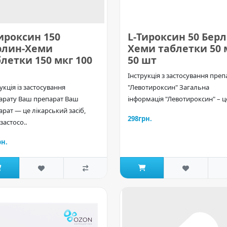
ироксин 150
L-Тироксин 50 Берл
рлин-Хеми
Хеми таблетки 50 
летки 150 мкг 100
50 шт
Інструкція з застосування преп
укція із застосування
"Левотироксин" Загальна
арату Ваш препарат Ваш
інформація "Левотироксин" – це
рат — це лікарський засіб,
298грн.
застосо..
рн.