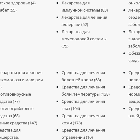
тское здоровье (4)
Лекарства для
онкол
абет (55)
иммунной системы (83)
Лекар
Лекарства для лечения
серде
аллергии (52)
забол
Лекарства для
Лекар
мочеполовой системы
эндок
(75)
забол
Обез
средст
епараты для лечения
Средства для лечения
Средс
ихомоноза и малярии
болезней крови (68)
полос
)
Средства для лечения
Средс
отивовирусные
боли, температуры (138)
норм
едства (77)
Средства для лечения
вещес
отивогрибковые
глаз (104)
Средс
едства (68)
Средства для лечения
вшей,
зные средства (147)
кожи (178)
едства для
Средства для лечения
ушерства,
отравлений (10)