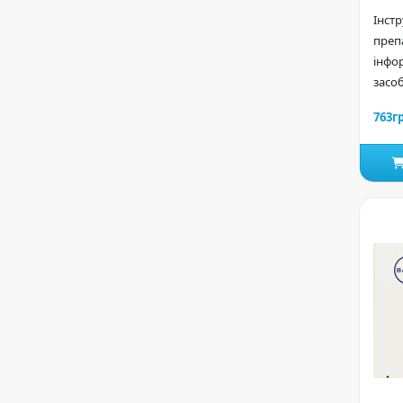
Інст
преп
інфор
засоб
763г