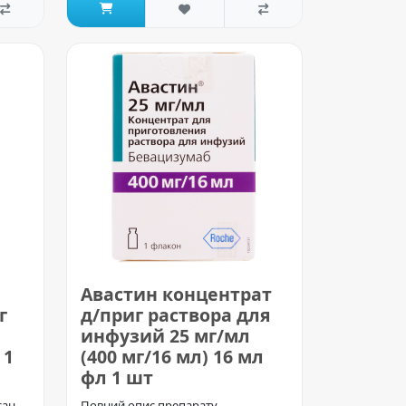
Авастин концентрат
г
д/приг раствора для
инфузий 25 мг/мл
 1
(400 мг/16 мл) 16 мл
фл 1 шт
сан
Повний опис препарату