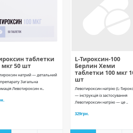
Тироксин таблетки
L-Тироксин-100
 мкг 50 шт
Берлин Хеми
таблетки 100 мкг 1
тироксин натрий — детальний
шт
 препарату Загальна
рмація Левотироксин н..
Левотироксин натрію (L-Тирок
— інструкція із застосування
рн.
Левотироксин натрію — це ..
329грн.