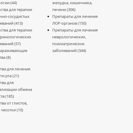
огии (44)
желудка, кишечника,
ства для терапии
печени (306)
чно-сосудистых
Препараты для лечения
еваний (413)
ЛОР-органов (150)
ства для терапии
Препараты для лечения
ринологических
неврологических,
еваний (57)
психиатрических
зараживающие
заболеваний (344)
ва (8)
тва для лечения
ти рта (21)
тва для
ализации обмена
тв (185)
тва от глистов,
 чесотки (10)