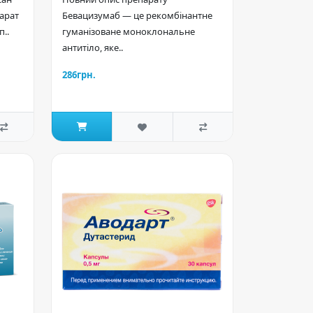
парат
Бевацизумаб — це рекомбінантне
..
гуманізоване моноклональне
антитіло, яке..
286грн.