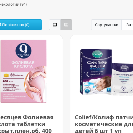
некологии (94)
Порівняння (0)
Сортування:
Месяцев Фолиевая
Colief/Колиф патч
слота таблетки
косметические дл
рыт.плен.об. 400
детей 6 шт 1 уп