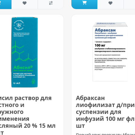
исил раствор для
Абраксан
стного и
лиофилизат д/при
ружного
суспензии для
именения
инфузий 100 мг фл
сляный 20 % 15 мл
шт
шт
Повний опис препарату Абрак