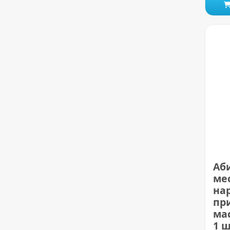
Аб
ме
на
пр
ма
1 