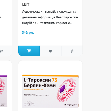
шт
Левотироксин натрій: інструкція та
..
детальна інформація Левотироксин
натрій є синтетичним гормоно..
346грн.