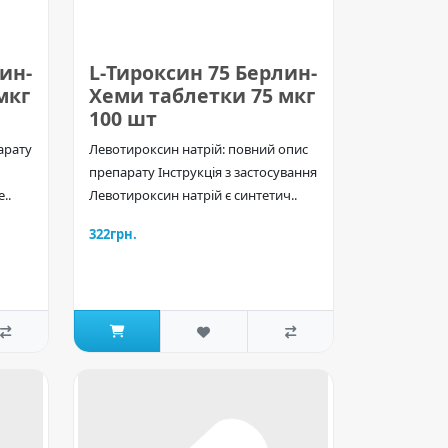
ин-
L-Тироксин 75 Берлин-
мкг
Хеми таблетки 75 мкг
100 шт
арату
Левотироксин натрій: повний опис
препарату Інструкція з застосування
..
Левотироксин натрій є синтетич..
322грн.