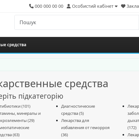
000 000 00 00
Особистий кабінет
Закла
ые средства
карственные средства
ріть підкатегорію
тибиотики (101)
Диагностические
Лекар
тамины, минералы и
средства (5)
забол
кроэлементы (29)
Лекарства для
дыхат
меопатические
избавления от геморроя
(172)
едства (63)
(36)
Лекар