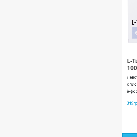
L-
100
Лево
опис
інфо
319г