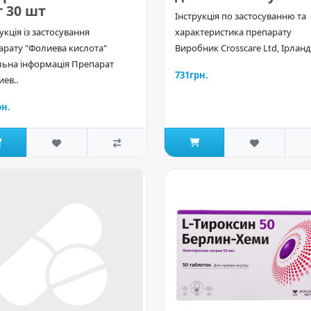
 30 шт
Інструкція по застосуванню та
укція із застосування
характеристика препарату
арату "Фолиева кислота"
Виробник Crosscare Ltd, Ірланді
льна інформація Препарат
731грн.
ев..
рн.