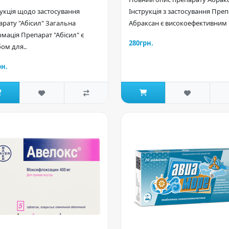
рукція щодо застосування
Інструкція з застосування Пре
арату "Абісил" Загальна
Абраксан є високоефективним п
мація Препарат "Абісил" є
280грн.
ом для..
рн.