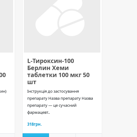
L-Тироксин-100
Берлин Хеми
00
таблетки 100 мкг 50
шт
син)
Інструкція до застосування
препарату Назва препарату Назва
препарату — це сучасний
фармацевт..
318грн.