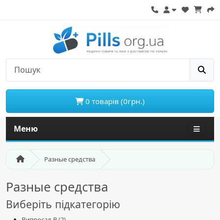
0 товарів (0грн.)
Меню
Разные средства
Разные средства
Виберіть підкатегорію
Випросал В (2)