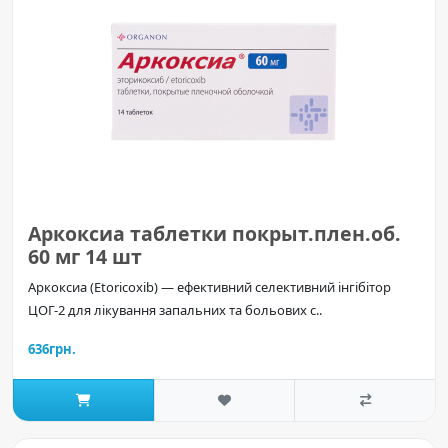
Аркоксиа таблетки покрыт.плен.об.
60 мг 14 шт
Аркоксиа (Etoricoxib) — ефективний селективний інгібітор
ЦОГ-2 для лікування запальних та больових с..
636грн.