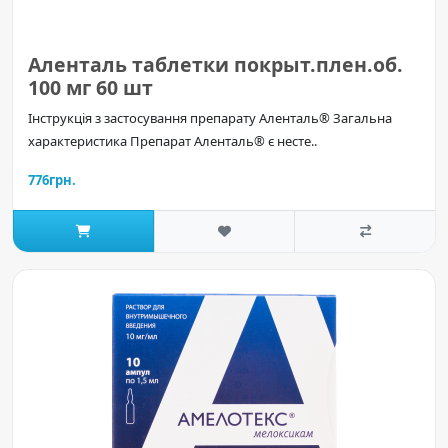
Аленталь таблетки покрыт.плен.об.
100 мг 60 шт
Інструкція з застосування препарату Аленталь® Загальна
характеристика Препарат Аленталь® є несте..
776грн.