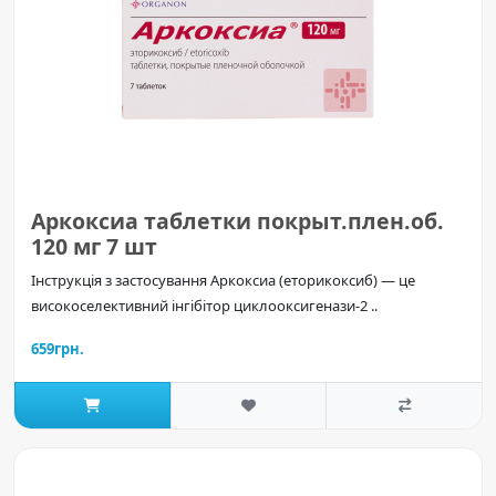
Аркоксиа таблетки покрыт.плен.об.
120 мг 7 шт
Інструкція з застосування Аркоксиа (еторикоксиб) — це
високоселективний інгібітор циклооксигенази-2 ..
659грн.