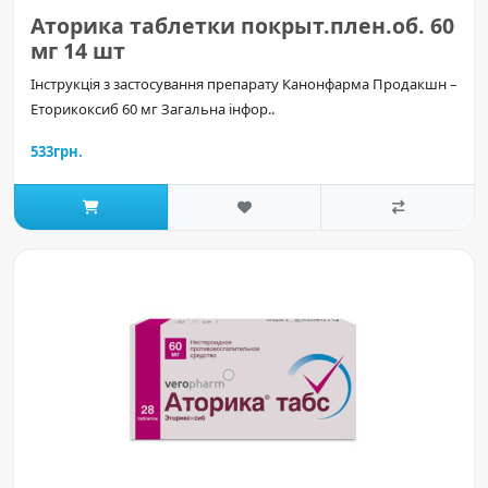
Аторика таблетки покрыт.плен.об. 60
мг 14 шт
Інструкція з застосування препарату Канонфарма Продакшн –
Еторикоксиб 60 мг Загальна інфор..
533грн.