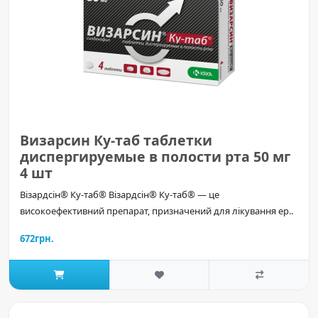
Визарсин Ку-таб таблетки
диспергируемые в полости рта 50 мг
4 шт
Візардсін® Ку-таб® Візардсін® Ку-таб® — це
високоефективний препарат, призначений для лікування ер..
672грн.