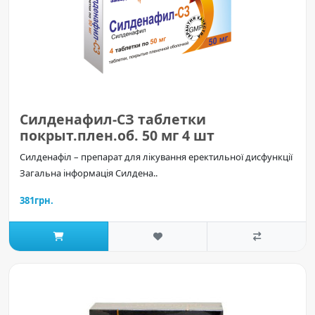
Силденафил-СЗ таблетки
покрыт.плен.об. 50 мг 4 шт
Силденафіл – препарат для лікування еректильної дисфункції
Загальна інформація Силдена..
381грн.