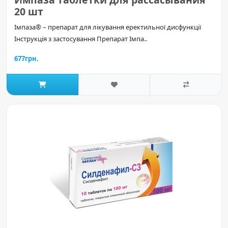
20 шт
Імпаза® – препарат для лікування еректильної дисфункції
Інструкція з застосування Препарат Імпа..
677грн.