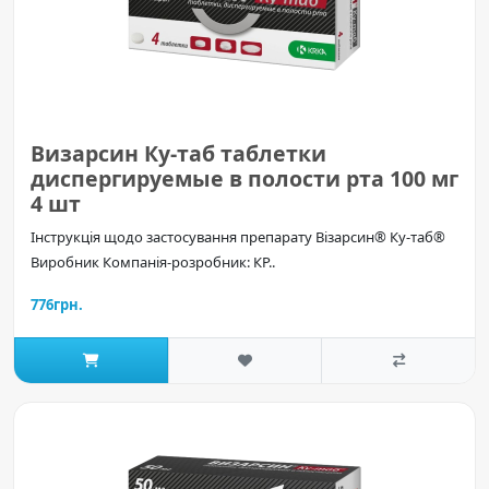
Визарсин Ку-таб таблетки
диспергируемые в полости рта 100 мг
4 шт
Інструкція щодо застосування препарату Візарсин® Ку-таб®
Виробник Компанія-розробник: КР..
776грн.