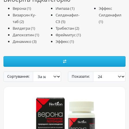
Верона (1)
Импаза (1)
Эффекс
Визарсин Ку-
Силденафил-
Силденафил
таб (2)
СЗ (5)
(1)
Вилдегра (1)
Трибестан (2)
Дапоксетин (1)
Фреймитус (1)
Динамико (3)
Эффекс (1)
Сортування:
Показати: