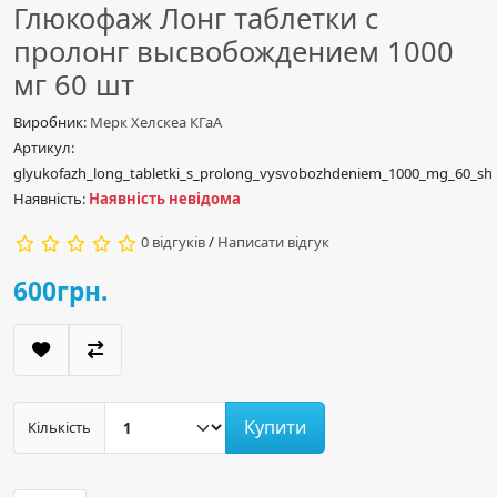
Глюкофаж Лонг таблетки с
пролонг высвобождением 1000
мг 60 шт
Виробник:
Мерк Хелскеа КГаА
Артикул:
glyukofazh_long_tabletki_s_prolong_vysvobozhdeniem_1000_mg_60_sh
Наявність:
Наявність невідома
0 відгуків
/
Написати відгук
600грн.
Купити
Кількість