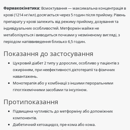
Фармакокінетика:
Всмоктування — максимальна концентрація в
крові (1214 нг/мл) досягається через 5 годин після прийому. Рівень
препарату у крові залежить від режиму прийому, дозування та
індивідуальних особливостей. Метформін майже не
метаболізується і виводиться почками у незміненому вигляді, з
періодом напіввиведення близько 6,5 годин.
Показання до застосування
Цукровий діабет 2 типу у дорослих, особливо у пацієнтів з
ожирінням, при неефективності дієтотерапії та фізичних
навантажень.
Монотерапія або у комбінації з іншими пероральними
гіпоглікемічними засобами та інсуліном.
Протипоказання
Підвищена чутливість до метформіну або допоміжних
компонентів.
Діабетичний кетоацидоз, пре-кома або кома.