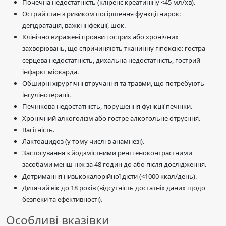
Почечна недостатність (кліренс креатиніну <45 мл/хв).
Острий стан з ризиком погіршення функції нирок:
дегідратація, важкі інфекції, шок.
Клінічно виражені прояви гострих або хронічних
захворювань, що спричиняють тканинну гіпоксію: гостра
серцева недостатність, дихальна недостатність, гострий
інфаркт міокарда.
Обширні хірургічні втручання та травми, що потребують
інсулінотерапії.
Печінкова недостатність, порушення функції печінки.
Хронічний алкоголізм або гостре алкогольне отруєння.
Вагітність.
Лактоацидоз (у тому числі в анамнезі).
Застосування з йодзмістними рентгеноконтрастними
засобами менш ніж за 48 годин до або після дослідження.
Дотримання низькокалорійної дієти (<1000 ккал/день).
Дитячий вік до 18 років (відсутність достатніх даних щодо
безпеки та ефективності).
Особливі вказівки