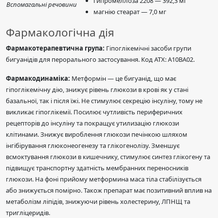
гипромеллоза 2208 — 392,3 мг
Вспомагальні речовини
магнію стеарат — 7,0 мг
Фармакологічна дія
Фармакотерапевтична група:
Гіпоглікемічні засоби групи
бигуанідів для перорального застосування. Код АТХ: А10ВА02.
Фармакодинаміка:
Метформін — це бигуанід, що має
гіпоглікемічну дію, знижує рівень глюкози в крові як у стані
базальної, так і після їжі. Не стимулює секрецію інсуліну, тому не
викликає гіпоглікемії. Посилює чутливість периферичних
рецепторів до інсуліну та покращує утилизацію глюкози
клітинами. Знижує вироблення глюкози печінкою шляхом
інгібірування глюконеогенезу та глікогенолізу. Зменшує
всмоктування глюкози в кишечнику, стимулює синтез глікогену та
підвищує транспортну здатність мембранних переносників
глюкози. На фоні прийому метформина маса тіла стабілізується
або знижується помірно. Також препарат має позитивний вплив на
метаболізм ліпідів, знижуючи рівень холестерину, ЛПНЩ та
тригліцеридів.