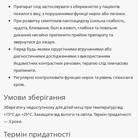
Препарат слід застосовувати з обережністю у пацієнтів
похилого віку, з порушеннями функції нирок або печінки.
При розвитку симптомів лактоацидозу (сильна слабкість,
нудота, блювання, болі в животі, глибоке та повільне
дихання) негайно припинити прийом препарату та
звернутися до лікаря.
Перед будь-якими хірургічними втручаннями або
діагностичними дослідженнями з використанням
йодзмістних контрастних речовин, терапію слід тимчасово
припинити.
Регулярно контролювати функцію нирок та рівень глюкози в
крові.
Умови зберігання
Зберігати у недоступному для дітей місці при температурі від
+15°C до +25°C. Захищати від вологи та світла. Термін придатності
— 3 роки.
Термін придатності