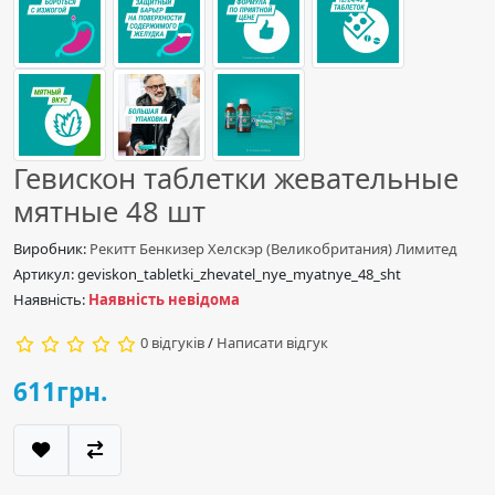
Гевискон таблетки жевательные
мятные 48 шт
Виробник:
Рекитт Бенкизер Хелскэр (Великобритания) Лимитед
Артикул: geviskon_tabletki_zhevatel_nye_myatnye_48_sht
Наявність:
Наявність невідома
0 відгуків
/
Написати відгук
611грн.