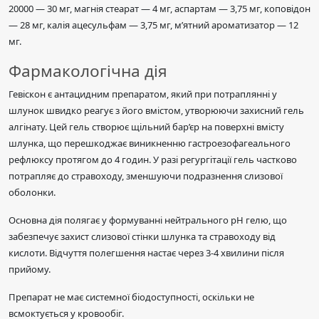
20000 — 30 мг, магнія стеарат — 4 мг, аспартам — 3,75 мг, коповідон
— 28 мг, калія ацесульфам — 3,75 мг, м’ятний ароматизатор — 12
мг.
Фармакологічна дія
Гевіскон є антацидним препаратом, який при потраплянні у
шлунок швидко реагує з його вмістом, утворюючи захисний гель
алгінату. Цей гель створює щільний бар’єр на поверхні вмісту
шлунка, що перешкоджає виникненню гастроезофагеального
рефлюксу протягом до 4 годин. У разі регургітації гель частково
потрапляє до стравоходу, зменшуючи подразнення слизової
оболонки.
Основна дія полягає у формуванні нейтрального рН гелю, що
забезпечує захист слизової стінки шлунка та стравоходу від
кислоти. Відчуття полегшення настає через 3-4 хвилини після
прийому.
Препарат не має системної біодоступності, оскільки не
всмоктується у кровообіг.