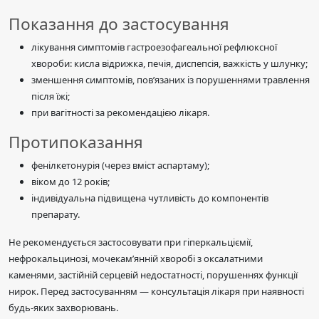
Показання до застосування
лікування симптомів гастроезофагеальної рефлюксної
хвороби: кисла відрижка, печія, диспепсія, важкість у шлунку;
зменшення симптомів, пов’язаних із порушеннями травлення
після їжі;
при вагітності за рекомендацією лікаря.
Протипоказання
фенілкетонурія (через вміст аспартаму);
віком до 12 років;
індивідуальна підвищена чутливість до компонентів
препарату.
Не рекомендується застосовувати при гіперкальціємії,
нефрокальцинозі, мочекам’янній хворобі з оксалатними
каменями, застійній серцевій недостатності, порушеннях функції
нирок. Перед застосуванням — консультація лікаря при наявності
будь-яких захворювань.