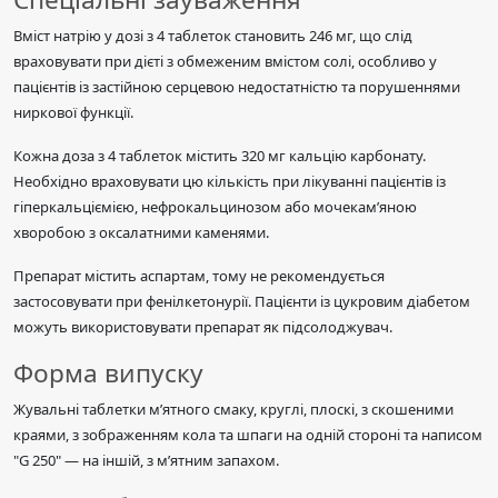
Вміст натрію у дозі з 4 таблеток становить 246 мг, що слід
враховувати при дієті з обмеженим вмістом солі, особливо у
пацієнтів із застійною серцевою недостатністю та порушеннями
ниркової функції.
Кожна доза з 4 таблеток містить 320 мг кальцію карбонату.
Необхідно враховувати цю кількість при лікуванні пацієнтів із
гіперкальціємією, нефрокальцинозом або мочекам’яною
хворобою з оксалатними каменями.
Препарат містить аспартам, тому не рекомендується
застосовувати при фенілкетонурії. Пацієнти із цукровим діабетом
можуть використовувати препарат як підсолоджувач.
Форма випуску
Жувальні таблетки м’ятного смаку, круглі, плоскі, з скошеними
краями, з зображенням кола та шпаги на одній стороні та написом
"G 250" — на іншій, з м’ятним запахом.