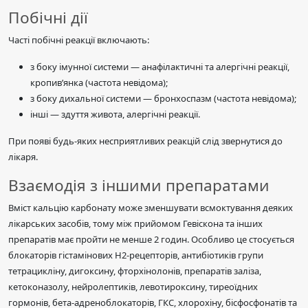
Побічні дії
Часті побічні реакції включають:
з боку імунної системи — анафілактичні та алергічні реакції,
кропив’янка (частота невідома);
з боку дихальної системи — бронхоспазм (частота невідома);
інші — здуття живота, алергічні реакції.
При появі будь-яких несприятливих реакцій слід звернутися до
лікаря.
Взаємодія з іншими препаратами
Вміст кальцію карбонату може зменшувати всмоктування деяких
лікарських засобів, тому між прийомом Гевіскона та інших
препаратів має пройти не менше 2 годин. Особливо це стосується
блокаторів гістамінових Н2-рецепторів, антибіотиків групи
тетрацикліну, дигоксину, фторхінолонів, препаратів заліза,
кетоконазолу, нейролептиків, левотироксину, тиреоїдних
гормонів, бета-адреноблокаторів, ГКС, хлорохіну, бісфосфонатів та