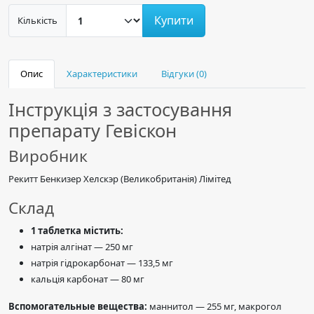
Купити
Кількість
Опис
Характеристики
Відгуки (0)
Інструкція з застосування
препарату Гевіскон
Виробник
Рекитт Бенкизер Хелскэр (Великобританія) Лімітед
Склад
1 таблетка містить:
натрія алгінат — 250 мг
натрія гідрокарбонат — 133,5 мг
кальція карбонат — 80 мг
Вспомогательные вещества:
маннитол — 255 мг, макрогол