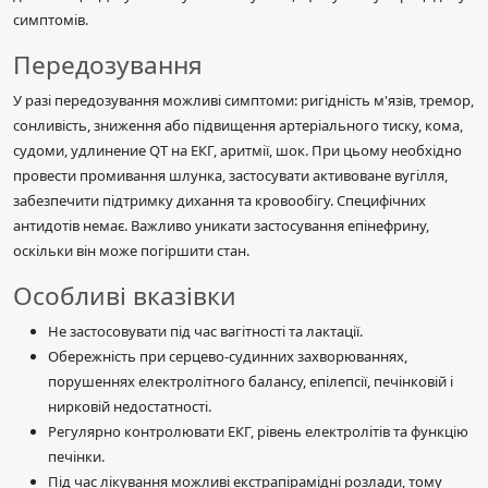
симптомів.
Передозування
У разі передозування можливі симптоми: ригідність м'язів, тремор,
сонливість, зниження або підвищення артеріального тиску, кома,
судоми, удлинение QT на ЕКГ, аритмії, шок. При цьому необхідно
провести промивання шлунка, застосувати активоване вугілля,
забезпечити підтримку дихання та кровообігу. Специфічних
антидотів немає. Важливо уникати застосування епінефрину,
оскільки він може погіршити стан.
Особливі вказівки
Не застосовувати під час вагітності та лактації.
Обережність при серцево-судинних захворюваннях,
порушеннях електролітного балансу, епілепсії, печінковій і
нирковій недостатності.
Регулярно контролювати ЕКГ, рівень електролітів та функцію
печінки.
Під час лікування можливі екстрапірамідні розлади, тому