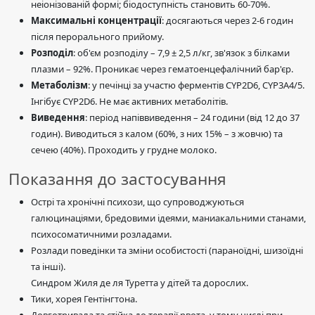
неіонізованій формі; біодоступність становить 60-70%.
Максимальні концентрації
: досягаються через 2-6 годин
після перорального прийому.
Розподіл
: об'єм розподілу – 7,9 ± 2,5 л/кг, зв'язок з білками
плазми – 92%. Проникає через гематоенцефалічний бар'єр.
Метаболізм
: у печінці за участю ферментів CYP2D6, CYP3A4/5.
Інгібує CYP2D6. Не має активних метаболітів.
Виведення
: період напіввиведення – 24 години (від 12 до 37
годин). Виводиться з калом (60%, з них 15% – з жовчю) та
сечею (40%). Проходить у грудне молоко.
Показання до застосування
Острі та хронічні психози, що супроводжуються
галюцинаціями, бредовими ідеями, маниакальними станами,
психосоматичними розладами.
Розлади поведінки та зміни особистості (параноїдні, шизоїдні
та інші).
Синдром Жиля де ля Туретта у дітей та дорослих.
Тики, хорея Гентінгтона.