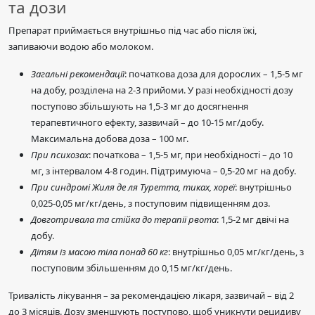
та дози
Препарат приймається внутрішньо під час або після їжі,
запиваючи водою або молоком.
Загальні рекомендації
: початкова доза для дорослих – 1,5-5 мг
на добу, розділена на 2-3 прийоми. У разі необхідності дозу
поступово збільшують на 1,5-3 мг до досягнення
терапевтичного ефекту, зазвичай – до 10-15 мг/добу.
Максимальна добова доза – 100 мг.
При психозах
: початкова – 1,5-5 мг, при необхідності – до 10
мг, з інтервалом 4-8 годин. Підтримуюча – 0,5-20 мг на добу.
При синдромі Жиля де ля Туретта, тиках, хореї
: внутрішньо
0,025-0,05 мг/кг/день, з поступовим підвищенням доз.
Довготривала та стійка до терапії рвота
: 1,5-2 мг двічі на
добу.
Дітям із масою тіла понад 60 кг
: внутрішньо 0,05 мг/кг/день, з
поступовим збільшенням до 0,15 мг/кг/день.
Тривалість лікування – за рекомендацією лікаря, зазвичай – від 2
до 3 місяців. Дозу зменшують поступово, щоб уникнути рецидиву