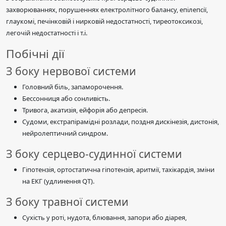
захворюваннях, порушеннях електролітного балансу, епілепсії,
глаукомі, печінковій і нирковій недостатності, тиреотоксикозі,
легочій недостатності і т.і.
Побічні дії
З боку нервової системи
Головний біль, запаморочення.
Бессонниця або сонливість.
Тривога, акатизія, ейфорія або депресія.
Судоми, екстрапірамідні розлади, поздня дискінезія, дистонія,
нейролептичний синдром.
З боку серцево-судинної системи
Гіпотензія, ортостатична гіпотензія, аритмії, тахікардія, зміни
на ЕКГ (удлинення QT).
З боку травної системи
Сухість у роті, нудота, блювання, запори або діарея,