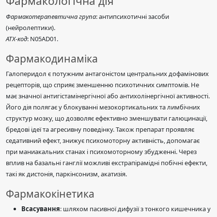
Фармакологічна дія
Фармакотерапевтична група
: антипсихотичні засоби
(нейролептики).
АТХ-код
: N05AD01.
Фармакодинаміка
Галоперидол є потужним антагоністом центральних дофамінових
рецепторів, що сприяє зменшенню психотичних симптомів. Не
має значної антигістамінергічної або антихолінергічної активності.
Його дія полягає у блокуванні мезокортикальних та лимбічних
структур мозку, що дозволяє ефективно зменшувати галюцинації,
бредові ідеї та агресивну поведінку. Також препарат проявляє
седативний ефект, знижує психомоторну активність, допомагає
при маниакальних станах і психомоторному збудженні. Через
вплив на базальні ганглії можливі екстрапірамідні побічні ефекти,
такі як дистонія, паркінсонизм, акатизія.
Фармакокінетика
Всасування
: шляхом пасивної дифузії з тонкого кишечника у