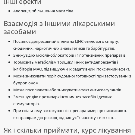
Інші ефекти
Алопеція, збільшення маси тіла.
Взаємодія з іншими лікарськими
засобами
Посилює депресивний вплив на ЦНС етилового спирту,
снодійних, наркотичних анальгетиків та барбітуратів.
Знижує дію м-холіноблокаторів і гіпотензивних препаратів.
Тормозить метаболізм трициклічних антидепресантів і
інгібіторів МАО, підвищуючи їх седативний і токсичний ефект.
Може знижувати поріг судомної готовності при застосуванні з
бупропіоном.
Може посилювати або знижувати ефект антикоагулянтів.
Зменшує дію протипаркінсоничних засобів і деяких
стимуляторів.
При спільному застосуванні з препаратами, що викликають
екстрапірамідні реакції, підвищує їх частоту і тяжкість.
Як і скільки приймати, курс лікування