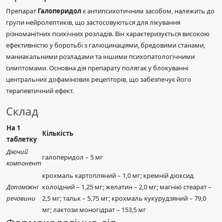
Препарат
Галоперидол
є антипсихотичним засобом, належить до
групи нейролептиків, що застосовуються для лікування
різноманітних психічних розладів. Він характеризується високою
ефективністю у боротьбі з галюцинаціями, бредовими станами,
маниакальними розладами та іншими психопатологічними
симптомами. Основна дія препарату полягає у блокуванні
центральних дофамінових рецепторів, що забезпечує його
терапевтичний ефект.
Склад
На 1
Кількість
таблетку
Діючий
галоперидол – 5 мг
компонент
крохмаль картопляний – 1,0 мг; кремній діоксид
Допоміжні
колоїдний – 1,25 мг; желатин – 2,0 мг; магнію стеарат –
речовини
2,5 мг; тальк – 5,75 мг; крохмаль кукурудзяний – 79,0
мг; лактози моногідрат – 153,5 мг