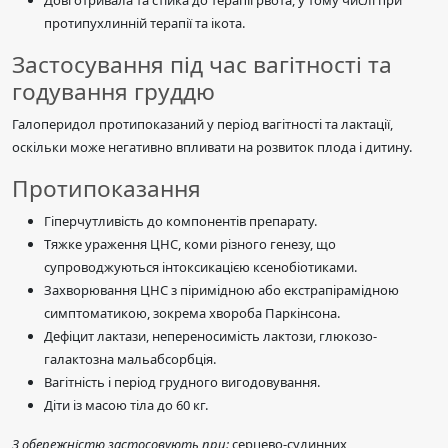
Довготривала та стійка до терапії рвота, у тому числі при
протипухлинній терапії та ікота.
Застосування під час вагітності та
годування груддю
Галоперидол протипоказаний у період вагітності та лактації,
оскільки може негативно впливати на розвиток плода і дитину.
Протипоказання
Гіперчутливість до компонентів препарату.
Тяжке ураження ЦНС, коми різного генезу, що
супроводжуються інтоксикацією ксенобіотиками.
Захворювання ЦНС з піримідною або екстрапірамідною
симптоматикою, зокрема хвороба Паркінсона.
Дефіцит лактази, непереносимість лактози, глюкозо-
галактозна мальабсорбція.
Вагітність і період грудного вигодовування.
Діти із масою тіла до 60 кг.
З обережністю застосовують при:
серцево-судинних