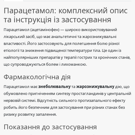
Парацетамол: комплексний опис
та інструкція із застосування
Парацетамол (ацетамінофен) — широко використовуваний
лікарський засіб, що має анальгетичні та жарознижувальні
властивості. Його застосовують для полегшення болю різної
етіології та зниження підвищеної температури тіла. Це один із
найпопулярніших препаратів у терапії гострих та хронічних станів,
що супроводжуються болем і лихоманкою.
Фармакологічна дія
Парацетамол має
знеболювальну
та
жарознижувальну
дію, що
обумовлено пригніченням синтезу простагландинів у центральній
нервовій системі. Відсутність сильного протизапального ефекту
робить його безпечним для застосування при різних станах без
ризику розвитку запалення.
Показання до застосування