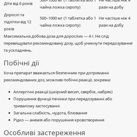
500–1000 мг (1 таблетка або 1
Не частіше ніж 4
Діти від 6 років
чайна ложка сиропу)
рази на добу
Дорослі та
500–1000 мг (1 таблетка або 1
Не частіше ніж 4
підлітки від 12
чайна ложка сиропу)
рази на добу
років
Максимальна добова доза для дорослих — 4 г. Не слід
перевищувати рекомендовану дозу, щоб уникнути передозування
та ускладнень.
Побічні дії
Хоча препарат вважається безпечним при дотриманні
рекомендованих доз, можливі побічні реакції, зокрема:
Аллергічні реакції (шкірний висип, свербіж, набряк)
Порушення функції печінки при передозуванні або
тривалому застосуванні
Загальна слабкість, нудота, блювання
Рідко — анемія або порушення кровотворення
Особливі застереження