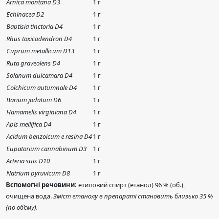
Arnica montana D3
1 г
Echinacea D2
1 г
Baptisia tinctoria D4
1 г
Rhus toxicodendron D4
1 г
Cuprum metallicum D13
1 г
Ruta graveolens D4
1 г
Solanum dulcamara D4
1 г
Colchicum autumnale D4
1 г
Barium jodatum D6
1 г
Hamamelis virginiana D4
1 г
Apis mellifica D4
1 г
Acidum benzoicum e resina D4
1 г
Eupatorium cannabinum D3
1 г
Arteria suis D10
1 г
Natrium pyruvicum D8
1 г
Вспомогні речовини:
етиловий спирт (етанол) 96 % (об.),
очищена вода.
Зміст етанолу в препараті становить близько 35 %
(по об’єму).