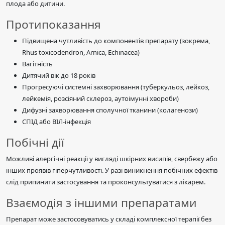
плода або дитини.
Протипоказання
Підвищена чутливість до компонентів препарату (зокрема,
Rhus toxicodendron, Arnica, Echinacea)
Вагітність
Дитячий вік до 18 років
Прогресуючі системні захворювання (туберкульоз, лейкоз,
лейкемія, розсіяний склероз, аутоімунні хвороби)
Дифузні захворювання сполучної тканини (колагенози)
СПІД або ВІЛ-інфекція
Побічні дії
Можливі алергічні реакції у вигляді шкірних висипів, свербежу або
інших проявів гіперчутливості. У разі виникнення побічних ефектів
слід припинити застосування та проконсультуватися з лікарем.
Взаємодія з іншими препаратами
Препарат може застосовуватись у складі комплексної терапії без