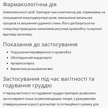
Фармакологічна дія
Гомеопатичний засіб
. Препарат має комплексну дія, спрямовану на
покращення мікроциркуляції крові, зменшення запальних
процесів та зміцнення судинної стінки. Його дія базується на
стимуляції природних механізмів регуляції кровообігу та імунної
відповіді організму.
Показання до застосування
Порушення периферичного кровообігу
Облітеруючий ендартерітіс
Артеріосклероз
Варикозне розширення вен
Застосування під час вагітності та
годування груддю
У період вагітності та годування груддю препарат дозволено
застосовувати лише за рекомендацією лікаря, з урахуванням
співвідношення користі для матері та потенційного ризику для