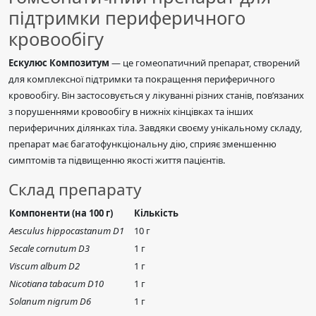
підтримки периферичного
кровообігу
Ескулюс Композитум
— це гомеопатичний препарат, створений
для комплексної підтримки та покращення периферичного
кровообігу. Він застосовується у лікуванні різних станів, пов’язаних
з порушеннями кровообігу в нижніх кінцівках та інших
периферичних ділянках тіла. Завдяки своєму унікальному складу,
препарат має багатофункціональну дію, сприяє зменшенню
симптомів та підвищенню якості життя пацієнтів.
Склад препарату
Компоненти (на 100 г)
Кількість
Aesculus hippocastanum D1
10 г
Secale cornutum D3
1 г
Viscum album D2
1 г
Nicotiana tabacum D10
1 г
Solanum nigrum D6
1 г