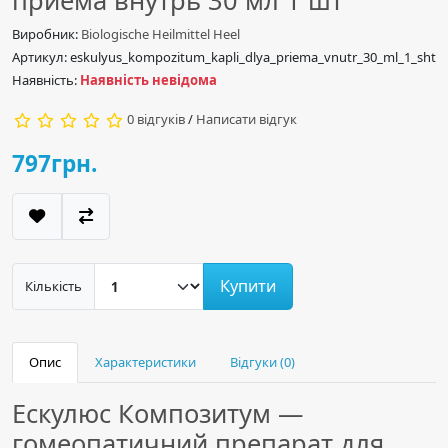
приема внутрь 30 мл 1 шт
Виробник:
Biologische Heilmittel Heel
Артикул: eskulyus_kompozitum_kapli_dlya_priema_vnutr_30_ml_1_sht
Наявність:
Наявність невідома
0 відгуків
/
Написати відгук
797грн.
Купити
Кількість
Опис
Характеристики
Відгуки (0)
Ескулюс Композитум —
гомеопатичний препарат для