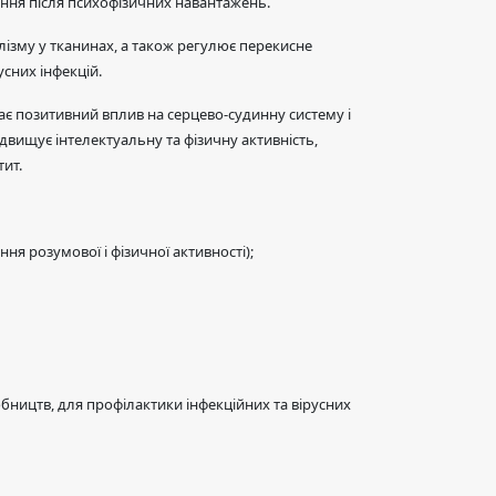
ення після психофізичних навантажень.
ізму у тканинах, а також регулює перекисне
усних інфекцій.
має позитивний вплив на серцево-судинну систему і
двищує інтелектуальну та фізичну активність,
тит.
я розумової і фізичної активності);
ництв, для профілактики інфекційних та вірусних