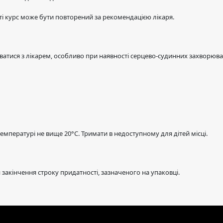
ті курс може бути повторений за рекомендацією лікаря.
тися з лікарем, особливо при наявності серцево-судинних захворюван
температурі не вище 20°C. Тримати в недоступному для дітей місці.
я закінчення строку придатності, зазначеного на упаковці.