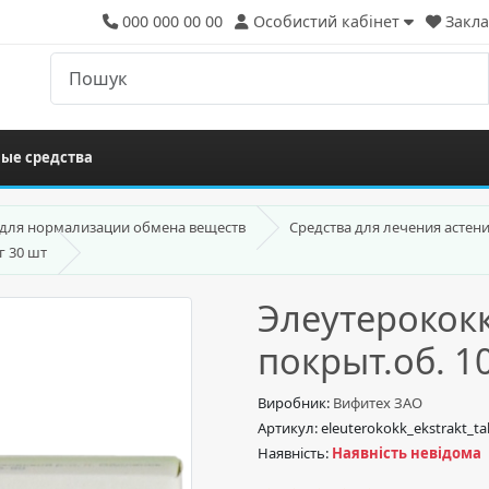
000 000 00 00
Особистий кабінет
Закла
ые средства
 для нормализации обмена веществ
Средства для лечения астени
г 30 шт
Элеутерококк
покрыт.об. 1
Виробник:
Вифитех ЗАО
Артикул: eleuterokokk_ekstrakt_t
Наявність:
Наявність невідома