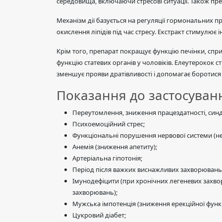
середовища, включаючи стресові ситуації. Також пре
Механізм дії базується на регуляції гормональних 
окислення ліпідів під час стресу. Екстракт стимулює 
Крім того, препарат покращує функцію печінки, спри
функцію статевих органів у чоловіків. Елеутерокок 
зменшує прояви дратівливості і допомагає боротися 
Показання до застосуван
Переутомлення, зниження працездатності, синдр
Психоемоційний стрес;
Функціональні порушення нервової системи (нев
Анемія (зниження апетиту);
Артеріальна гіпотонія;
Період після важких виснажливих захворювань, р
Імунодефіцити (при хронічних легеневих захво
захворювань);
Мужська імпотенція (зниження ерекційної функції
Цукровий діабет;