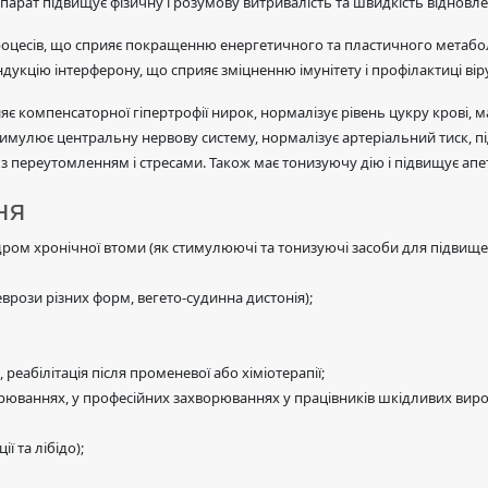
парат підвищує фізичну і розумову витривалість та швидкість відновл
процесів, що сприяє покращенню енергетичного та пластичного метабол
індукцію інтерферону, що сприяє зміцненню імунітету і профілактиці вір
яє компенсаторної гіпертрофії нирок, нормалізує рівень цукру крові, 
стимулює центральну нервову систему, нормалізує артеріальний тиск, пі
з переутомленням і стресами. Також має тонизуючу дію і підвищує апе
ня
ом хронічної втоми (як стимулюючі та тонизуючі засоби для підвищенн
рози різних форм, вегето-судинна дистонія);
еабілітація після променевої або хіміотерапії;
рюваннях, у професійних захворюваннях у працівників шкідливих вироб
 та лібідо);