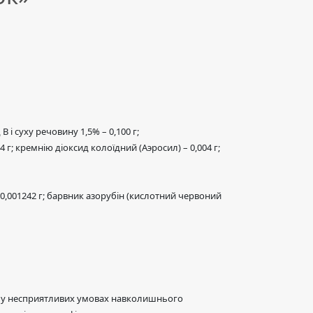
і суху речовину 1,5% – 0,100 г;
г; кремнію діоксид колоїдний (Аэросил) – 0,004 г;
0,001242 г; барвник азорубін (кислотний червоний
ті у несприятливих умовах навколишнього