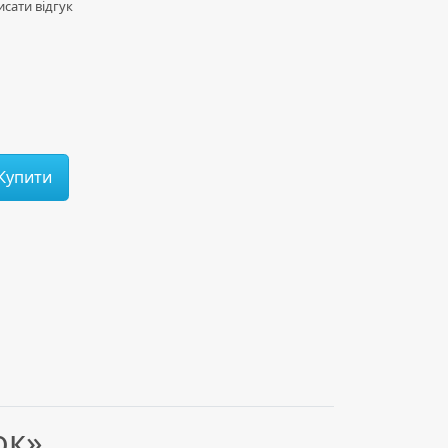
сати відгук
Купити
ок»