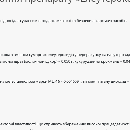
дповідає сучасним стандартам якості та безпеки лікарських засобів.
кока з вмістом сумарних елеутерозидів у перерахунку на елеутерозид В 
 моногідрат (молочний цукор) – 0,050 г; кукурудзяний крохмаль – 0,044 
а метилцелюлоза марки МЦ-16 – 0,004659 г; пігмент титану диоксид – 
отекторні властивості, що сприяють збереженню високої працездатнос