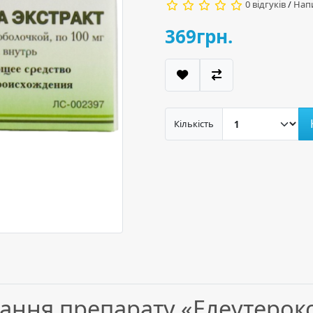
0 відгуків
/
Напи
369грн.
Кількість
ування препарату «Елеутерок