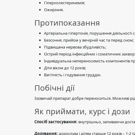
Гіперхолестеринемія;
Ожиріння.
Протипоказання
Артеріальна гіпертонія, порушення діяльності 
Безсоння, прийом у вечірній час та перед сном;
Підвищена нервова збудливість;
Острий період інфекційних і соматичних захво
Індивідуальна непереносимість компонентів пре
Діти віком до 12 років;
Вагітність і годування груддю.
Побічні дії
Зазвичай препарат добре переноситься. Можливі рідкі
Як приймати, курс і дози
Спосіб застосування:
внутрішньо, запиваючи доста
Дозування:
дорослим і дітям старше 12 років – 1-2 т