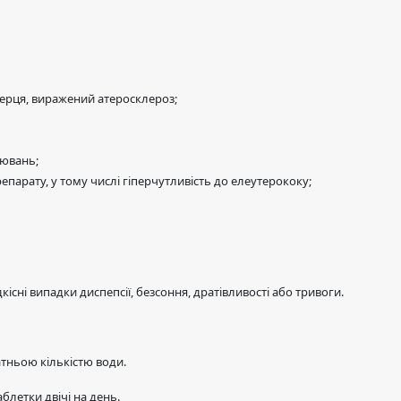
серця, виражений атеросклероз;
рювань;
парату, у тому числі гіперчутливість до елеутерококу;
сні випадки диспепсії, безсоння, дратівливості або тривоги.
тньою кількістю води.
аблетки двічі на день.