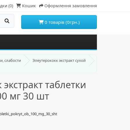
дки (0)
Кошик
Оформлення замовлення
0 товарів (0грн.)
и, слабости
Элеутерококк экстракт сухой
 экстракт таблетки
00 мг 30 шт
abletki_pokryt_ob_100_mg_30_sht