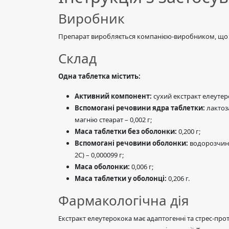
Виробник
Препарат виробляється компанією-виробником, що ві
Склад
Одна таблетка містить:
Активний компонент:
сухий екстракт елеутеро
Вспомогані речовини ядра таблетки:
лактоза
магнію стеарат – 0,002 г;
Маса таблетки без оболонки:
0,200 г;
Вспомогані речовини оболонки:
водорозчинн
2С) – 0,000099 г;
Маса оболонки:
0,006 г;
Маса таблетки у оболонці:
0,206 г.
Фармакологічна дія
Екстракт елеутерокока має адаптогенні та стрес-пр