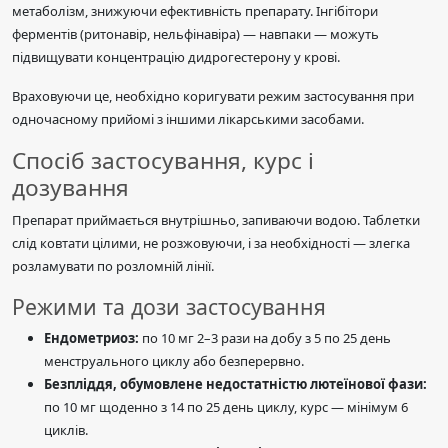
метаболізм, знижуючи ефективність препарату. Інгібітори
ферментів (ритонавір, нельфінавіра) — навпаки — можуть
підвищувати концентрацію дидрогестерону у крові.
Враховуючи це, необхідно коригувати режим застосування при
одночасному прийомі з іншими лікарськими засобами.
Спосіб застосування, курс і
дозування
Препарат приймається внутрішньо, запиваючи водою. Таблетки
слід ковтати цілими, не розжовуючи, і за необхідності — злегка
розламувати по розломній лінії.
Режими та дози застосування
Ендометриоз:
по 10 мг 2–3 рази на добу з 5 по 25 день
менструального циклу або безперервно.
Безпліддя, обумовлене недостатністю лютеїнової фази:
по 10 мг щоденно з 14 по 25 день циклу, курс — мінімум 6
циклів.