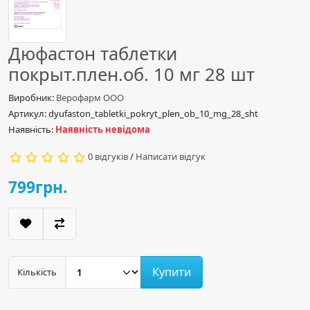
Дюфастон таблетки
покрыт.плен.об. 10 мг 28 шт
Виробник:
Верофарм ООО
Артикул: dyufaston_tabletki_pokryt_plen_ob_10_mg_28_sht
Наявність:
Наявність невідома
0 відгуків
/
Написати відгук
799грн.
Купити
Кількість