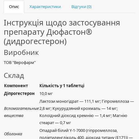
Опис
Характеристики
Відгуки (0)
Інструкція щодо застосування
препарату Дюфастон®
(дидрогестерон)
Виробник
ТОВ "Верофарм"
Склад
Компонент
Кількість у 1 таблетці
Діпрогестерон
10,0 мг
Лактози моногідрат — 111,1 мг; Гіпромеллоза —
Вспомогательные
2,8 мг; Кукурудзяний крохмаль — 14 мг;
вещества
Колоїдний діоксид кремнію — 1,4 мг; Магнію
стеарат — 0,7 мг
Опадрай білий Y-1-7000 (гіпрромеллоза,
Оболонка
поліетиленгліколь 400, діоксид титану (Е171)) —