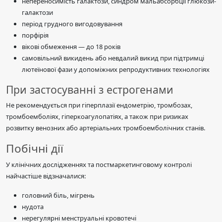
непереносимість галактози, синдром мальабсорбції глюкози-
галактози
період грудного вигодовування
порфірія
вікові обмеження — до 18 років
самовільний викидень або невдалий викид при підтримці
лютеїнової фази у допоміжних репродуктивних технологіях
При застосуванні з естрогенами
Не рекомендується при гіперплазії ендометрію, тромбозах,
тромбоемболіях, гіперкоагулопатіях, а також при ризиках
розвитку венозних або артеріальних тромбоемболічних станів.
Побічні дії
У клінічних дослідженнях та постмаркетинговому контролі
найчастіше відзначалися:
головний біль, мігрень
нудота
нерегулярні менструальні кровотечі