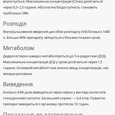
всмоктується. Максимальна концентрація (Cmax) досягається
через 0,5–2,5 години. Абсолютна біодоступність становить
приблизно 28%.
Розподіл
Внутрішньовенне введення дає об’єм розподілу (Vd) близько 1400
л. Більше 90% препарату зв’язується з білками плазми крові.
Метаболізм
Дидрогестерон швидко метаболізується до 5-α-редуктази (ДГД).
Максимальна концентрація ДГД у крові досягається через 1,5
години. Основний метаболіт має значно вищу концентрацію, ніж
вихідна речовина.
Виведення
Близько 63% дози виводиться через нирки у вигляді кон’югатів
глюкуронової кислоти. Загальний кліренс — 6,4 л/хв. Повністю
препарат виводиться з організму протягом 72 годин.
Показання до застосування