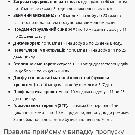
Загроза переривання вагітності:
одноразово 40 мг, потім
по 10 мг через кожні 8 годин до зникнення симптомів.
Звичний викидень:
по 10 мг двічі на добу до 20 тижнів
вагітності з подальшим поступовим зниженням дози.
Предменструальний синдром:
по 10 мг двічі на добу з 11
по 25 день циклу.
Дисменорея:
по 10 мг двічі на добу з 5 по 25 день циклу.
Нерегулярні менструації:
по 10 мг двічі на добу з 11 по 25
день циклу.
Вторинна аменорея:
естроген + 10 мг дидрогестерону двічі
на добу з 11 по 25 день циклу.
Дисфункціональні маткові кровотечі (зупинка
кровотечі):
по 10 мг двічі на добу протягом 5–7 днів.
Профілактика кровотеч:
по 10 мг двічі на добу з 11 по 25
день циклу.
Гормональна терапія (ЗГТ):
в рамках безперервної чи
циклічної схеми — по 10 мг щоденно, відповідно до режиму.
За необхідності доза може бути збільшена до 20 мг.
Правила прийому у випадку пропуску