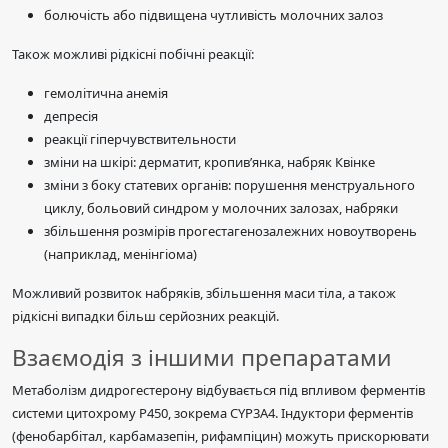
болючість або підвищена чутливість молочних залоз
Також можливі рідкісні побічні реакції:
гемолітична анемія
депресія
реакції гіперчувствительности
зміни на шкірі: дерматит, кропив’янка, набряк Квінке
зміни з боку статевих органів: порушення менструального
циклу, больовий синдром у молочних залозах, набряки
збільшення розмірів прогестагенозалежних новоутворень
(наприклад, менінгіома)
Можливий розвиток набряків, збільшення маси тіла, а також
рідкісні випадки більш серйозних реакцій.
Взаємодія з іншими препаратами
Метаболізм дидрогестерону відбувається під впливом ферментів
системи цитохрому Р450, зокрема CYP3A4. Індуктори ферментів
(фенобарбітал, карбамазепін, рифампіцин) можуть прискорювати