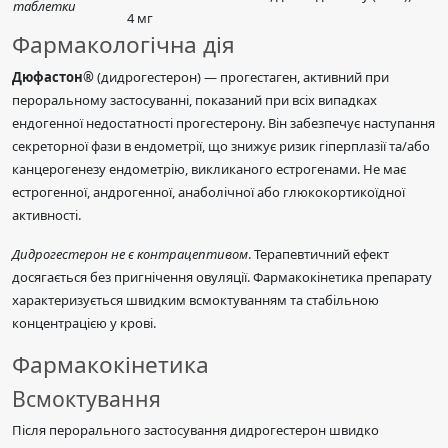
таблетки
4 мг
Фармакологічна дія
Дюфастон®
(дидрогестерон) — прогестаген, активний при
пероральному застосуванні, показаний при всіх випадках
ендогенної недостатності прогестерону. Він забезпечує наступання
секреторної фази в ендометрії, що знижує ризик гіперплазії та/або
канцерогенезу ендометрію, викликаного естрогенами. Не має
естрогенної, андрогенної, анаболічної або глюкокортикоїдної
активності.
Дидрогестерон не є контрацептивом
. Терапевтичний ефект
досягається без пригнічення овуляції. Фармакокінетика препарату
характеризується швидким всмоктуванням та стабільною
концентрацією у крові.
Фармакокінетика
Всмоктування
Після перорального застосування дидрогестерон швидко