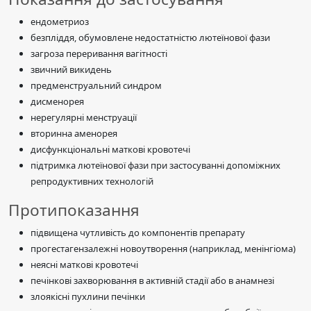
ендометриоз
безпліддя, обумовлене недостатністю лютеїнової фази
загроза переривання вагітності
звичний викидень
предменструальний синдром
дисменорея
нерегулярні менструації
вторинна аменорея
дисфункціональні маткові кровотечі
підтримка лютеїнової фази при застосуванні допоміжних
репродуктивних технологій
Протипоказання
підвищена чутливість до компонентів препарату
прогестагензалежні новоутворення (наприклад, менінгіома)
неясні маткові кровотечі
печінкові захворювання в активній стадії або в анамнезі
злоякісні пухлини печінки