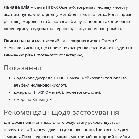
Льняна олія
містить ПНЖК Омега-6, зокрема лінолеву кислоту,
яка виконує важливу роль у метаболічних процесах. Вона сприяє
регуляції жирового та білкового обміну, запобігає накопиченню
холестерину в судинах та перешкоджає утворенню тромбів.
Оливкова олія
має високий вміст жирних кислот Омега-9 —
олеїнової кислоти, що сприяє покращенню еластичності судин та
зниженню рівня "поганого" холестерину.
Показання
Додаткове джерело ПНЖК Омега-3 (ейкозапентаєнової та
альфа-ліноленової кислот).
Джерело ПНЖК Омега-6 (лінолевої кислоти).
Джерело Вітаміну Е.
Рекомендації щодо застосування
Для досягнення оптимального результату рекомендується
приймати по 1 капсулі двічі на день під час їжі. Тривалість курсу —
1 місяць. Після перерви в 1 місяць можливий повторний прийом.