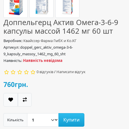
Доппельгерц Актив Омега-3-6-9
капсулы массой 1462 мг 60 шт
Виробник:
Квайссер Фарма ГмбХ и Ко.КГ
Артикул: doppel_gerc_aktiv_omega-3-6-
9_kapsuly_massoy_1462_mg_60_sht
Наявність:
Наявність невідома
0 відгуків
/
Написати відгук
760грн.
Купити
Кількість