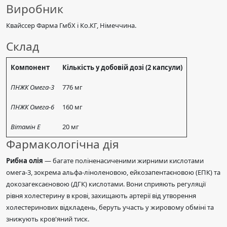
Виробник
Квайссер Фарма ГмбХ і Ко.КГ, Німеччина.
Склад
Компонент
Кількість у добовій дозі (2 капсули)
ПНЖК Омега-3
776 мг
ПНЖК Омега-6
160 мг
Вітамін Е
20 мг
Фармакологічна дія
Рибна олія
— багате поліненасиченими жирними кислотами
омега-3, зокрема альфа-ліноленовою, ейкозапентаєновою (ЕПК) та
докозагексаєновою (ДГК) кислотами. Вони сприяють регуляції
рівня холестерину в крові, захищають артерії від утворення
холестеринових відкладень, беруть участь у жировому обміні та
знижують кров'яний тиск.