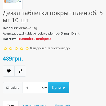
Дезал таблетки покрыт.плен.об. 5
мг 10 шт
Виробник:
Актавис Лтд
Артикул: dezal_tabletki_pokryt_plen_ob_5_mg_10_sht
Наявність:
Наявність невідома
0 відгуків
/
Написати відгук
489грн.
Купити
Кількість
Опис
Характеристики
Відгуки (0)