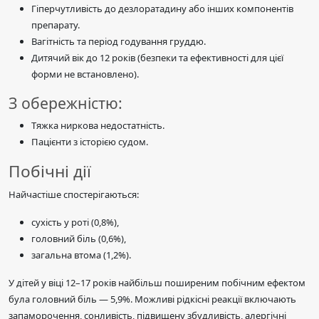
Гіперчутливість до дезлоратадину або інших компонентів
препарату.
Вагітність та період годування груддю.
Дитячий вік до 12 років (безпеки та ефективності для цієї
форми не встановлено).
З обережністю:
Тяжка ниркова недостатність.
Пацієнти з історією судом.
Побічні дії
Найчастіше спостерігаються:
сухість у роті (0,8%),
головний біль (0,6%),
загальна втома (1,2%).
У дітей у віці 12–17 років найбільш поширеним побічним ефектом
була головний біль — 5,9%. Можливі рідкісні реакції включають
запаморочення, сонливість, підвищену збудливість, алергічні