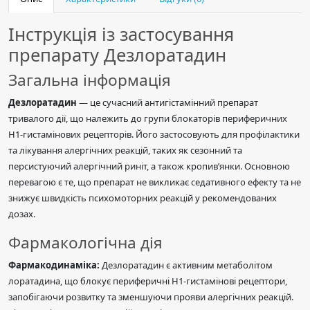
Інструкція із застосування
препарату Дезлоратадин
Загальна інформація
Дезлоратадин
— це сучасний антигістамінний препарат
тривалого дії, що належить до групи блокаторів периферичних
H1-гистамінових рецепторів. Його застосовують для профілактики
та лікування алергічних реакцій, таких як сезонний та
персистуючий алергічний риніт, а також кропив’янки. Основною
перевагою є те, що препарат не викликає седативного ефекту та не
знижує швидкість психомоторних реакцій у рекомендованих
дозах.
Фармакологічна дія
Фармакодинаміка:
Дезлоратадин є активним метаболітом
лоратадина, що блокує периферичні H1-гистамінові рецептори,
запобігаючи розвитку та зменшуючи прояви алергічних реакцій.