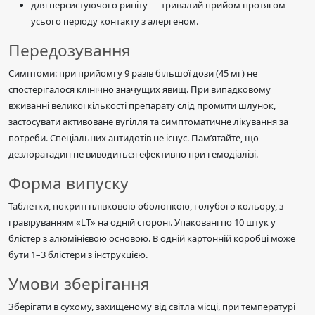
для персистуючого риніту — тривалий прийом протягом
усього періоду контакту з алергеном.
Передозування
Симптоми: при прийомі у 9 разів більшої дози (45 мг) не
спостерігалося клінічно значущих явищ. При випадковому
вживанні великої кількості препарату слід промити шлунок,
застосувати активоване вугілля та симптоматичне лікування за
потреби. Спеціальних антидотів не існує. Пам’ятайте, що
дезлоратадин не виводиться ефективно при гемодіалізі.
Форма випуску
Таблетки, покриті плівковою оболонкою, голубого кольору, з
гравіруванням «LT» на одній стороні. Упаковані по 10 штук у
блістер з алюмінієвою основою. В одній картонній коробці може
бути 1–3 блістери з інструкцією.
Умови зберігання
Зберігати в сухому, захищеному від світла місці, при температурі