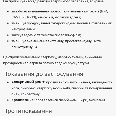
Він пригнічує каскад реакцій алергічного запалення, зокрема:
запобігає вивільненню провоспалительных цитокінів (ІЛ-4,
ІЛ-6, ІЛ-8, ІЛ-13), хемокінів, молекул адгезії;
зменшує продукування супероксидних аніонів активованими
нейтрофілами;
знижує адгезію та хемотаксис еозинофілів;
зменшує вивільнення гистаміну, простагландину D2 та
лейкотриену C4.
Це сприяє зменшенню свербежу, набряку тканин, зниженню
прохідності капілярів та спазму гладкої мускулатури.
Показання до застосування
Аллергічний риніт:
прояви включають чхання, закладеність
носа, ринорею, свербіж у носі й небі, свербіж та почервоніння
очей, сльозотечу.
Крапив’янка:
проявляється свербежем шкіри, висипами.
Протипоказання