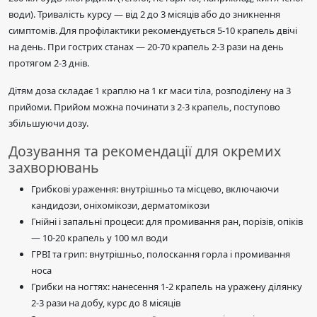
води). Тривалість курсу — від 2 до 3 місяців або до зникнення
симптомів. Для профілактики рекомендується 5-10 крапель двічі
на день. При гострих станах — 20-70 крапель 2-3 рази на день
протягом 2-3 днів.
Дітям доза складає 1 краплю на 1 кг маси тіла, розподілену на 3
прийоми. Прийом можна починати з 2-3 крапель, поступово
збільшуючи дозу.
Дозування та рекомендації для окремих
захворювань
Грибкові ураження: внутрішньо та місцево, включаючи
кандидози, оніхомікози, дерматомікози
Гнійні і запальні процеси: для промивання ран, порізів, опіків
— 10-20 крапель у 100 мл води
ГРВІ та грип: внутрішньо, полоскання горла і промивання
носа
Грибки на ногтях: нанесення 1-2 крапель на уражену ділянку
2-3 рази на добу, курс до 8 місяців