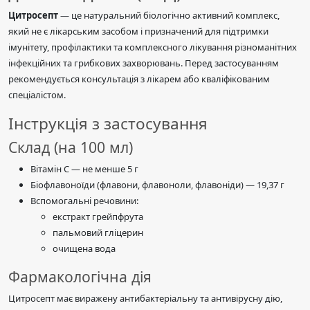
Цитросепт
— це натуральний біологічно активний комплекс,
який не є лікарським засобом і призначений для підтримки
імунітету, профілактики та комплексного лікування різноманітних
інфекційних та грибкових захворювань. Перед застосуванням
рекомендується консультація з лікарем або кваліфікованим
спеціалістом.
Інструкція з застосування
Склад (на 100 мл)
Вітамін C — не менше 5 г
Біофлавоноїди (флавони, флавоноли, флавоніди) — 19,37 г
Вспомогальні речовини:
екстракт грейпфрута
пальмовий гліцерин
очищена вода
Фармакологічна дія
Цитросепт має виражену антибактеріальну та антивірусну дію,