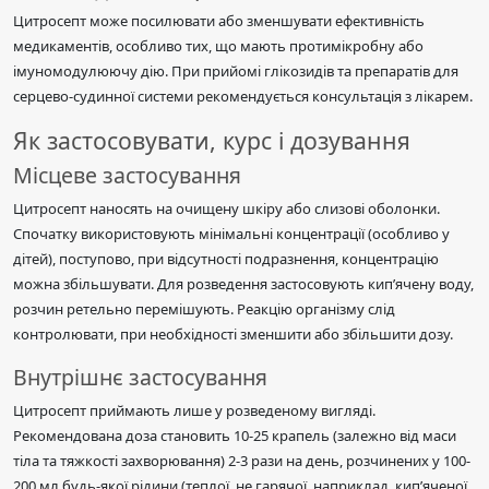
Цитросепт може посилювати або зменшувати ефективність
медикаментів, особливо тих, що мають протимікробну або
імуномодулюючу дію. При прийомі глікозидів та препаратів для
серцево-судинної системи рекомендується консультація з лікарем.
Як застосовувати, курс і дозування
Місцеве застосування
Цитросепт наносять на очищену шкіру або слизові оболонки.
Спочатку використовують мінімальні концентрації (особливо у
дітей), поступово, при відсутності подразнення, концентрацію
можна збільшувати. Для розведення застосовують кип’ячену воду,
розчин ретельно перемішують. Реакцію організму слід
контролювати, при необхідності зменшити або збільшити дозу.
Внутрішнє застосування
Цитросепт приймають лише у розведеному вигляді.
Рекомендована доза становить 10-25 крапель (залежно від маси
тіла та тяжкості захворювання) 2-3 рази на день, розчинених у 100-
200 мл будь-якої рідини (теплої, не гарячої, наприклад, кип’яченої