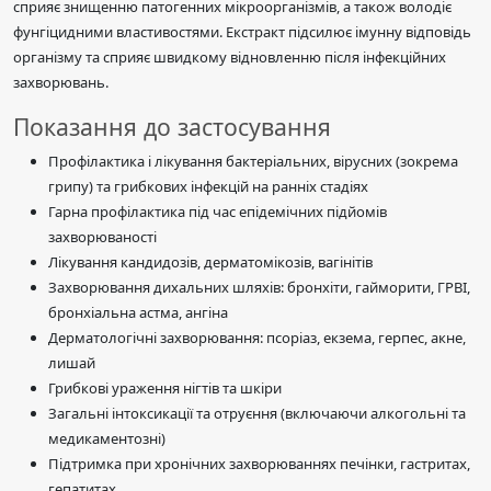
сприяє знищенню патогенних мікроорганізмів, а також володіє
фунгіцидними властивостями. Екстракт підсилює імунну відповідь
організму та сприяє швидкому відновленню після інфекційних
захворювань.
Показання до застосування
Профілактика і лікування бактеріальних, вірусних (зокрема
грипу) та грибкових інфекцій на ранніх стадіях
Гарна профілактика під час епідемічних підйомів
захворюваності
Лікування кандидозів, дерматомікозів, вагінітів
Захворювання дихальних шляхів: бронхіти, гайморити, ГРВІ,
бронхіальна астма, ангіна
Дерматологічні захворювання: псоріаз, екзема, герпес, акне,
лишай
Грибкові ураження нігтів та шкіри
Загальні інтоксикації та отруєння (включаючи алкогольні та
медикаментозні)
Підтримка при хронічних захворюваннях печінки, гастритах,
гепатитах