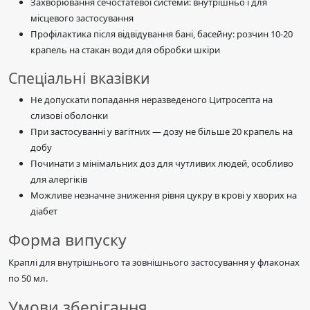
Захворювання сечостатевої системи: внутрішньо і для
місцевого застосування
Профілактика після відвідування бані, басейну: розчин 10-20
крапель на стакан води для обробки шкіри
Спеціальні вказівки
Не допускати попадання неразведеного Цитросепта на
слизові оболонки
При застосуванні у вагітних — дозу не більше 20 крапель на
добу
Починати з мінімальних доз для чутливих людей, особливо
для алергіків
Можливе незначне зниження рівня цукру в крові у хворих на
діабет
Форма випуску
Краплі для внутрішнього та зовнішнього застосування у флаконах
по 50 мл.
Умови зберігання