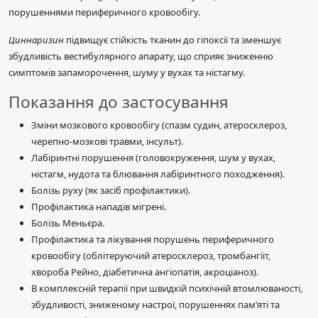
порушеннями периферичного кровообігу.
Циннаризин
підвищує стійкість тканин до гіпоксії та зменшує
збудливість вестибулярного апарату, що сприяє зниженню
симптомів запаморочення, шуму у вухах та ністагму.
Показання до застосування
Зміни мозкового кровообігу (спазм судин, атеросклероз,
черепно-мозкові травми, інсульт).
Лабіринтні порушення (головокруження, шум у вухах,
ністагм, нудота та блювання лабіринтного походження).
Болізь руху (як засіб профілактики).
Профілактика нападів мігрені.
Болізь Меньєра.
Профілактика та лікування порушень периферичного
кровообігу (облітеруючий атеросклероз, тромбангіїт,
хвороба Рейно, діабетична ангіопатія, акроціаноз).
В комплексній терапії при швидкій психічній втомлюваності,
збудливості, зниженому настрої, порушеннях пам’яті та