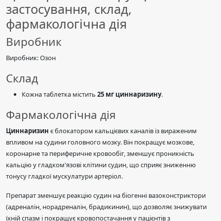
застосування, склад,
фармакологічна дія
Виробник
Виробник: Озон
Склад
Кожна таблетка містить
25 мг циннаризину
.
Фармакологічна дія
Циннаризин
є блокатором кальцієвих каналів із вираженим
впливом на судини головного мозку. Він покращує мозкове,
коронарне та периферичне кровообіг, зменшує проникність
кальцію у гладком'язові клітини судин, що сприяє зниженню
тонусу гладкої мускулатури артеріол.
Препарат зменшує реакцію судин на біогенні вазоконстриктори
(адреналін, норадреналін, брадикинин), що дозволяє знижувати
їхній спазм і покращує кровопостачання у пацієнтів з