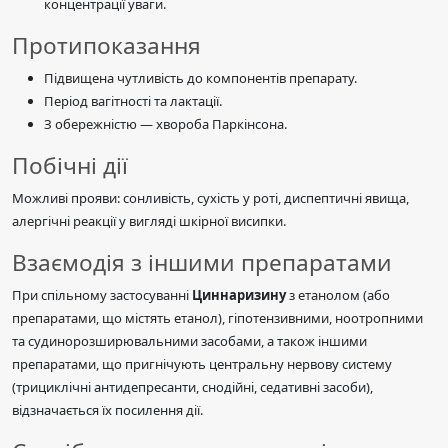
концентрації уваги.
Протипоказання
Підвищена чутливість до компонентів препарату.
Період вагітності та лактації.
З обережністю — хвороба Паркінсона.
Побічні дії
Можливі прояви: сонливість, сухість у роті, диспептичні явища,
алергічні реакції у вигляді шкірної висипки.
Взаємодія з іншими препаратами
При спільному застосуванні
Циннаризину
з етанолом (або
препаратами, що містять етанол), гіпотензивними, ноотропними
та судинорозширювальними засобами, а також іншими
препаратами, що пригнічують центральну нервову систему
(трициклічні антидепресанти, снодійні, седативні засоби),
відзначається їх посилення дії.