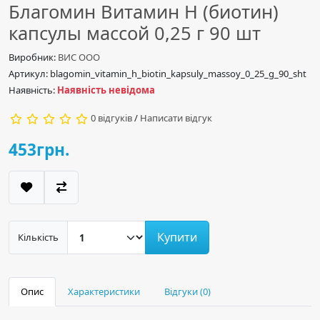
Благомин Витамин H (биотин)
капсулы массой 0,25 г 90 шт
Виробник:
ВИС ООО
Артикул: blagomin_vitamin_h_biotin_kapsuly_massoy_0_25_g_90_sht
Наявність:
Наявність невідома
0 відгуків
/
Написати відгук
453грн.
Купити
Кількість
Опис
Характеристики
Відгуки (0)