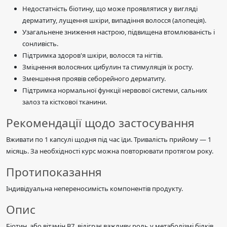
Недостатність біотину, що може проявлятися у вигляді
дерматиту, лущення шкіри, випадіння волосся (алопеція).
Узагальнене зниження настрою, підвищена втомлюваність і
сонливість.
Підтримка здоров'я шкіри, волосся та нігтів.
Зміцнення волосяних цибулин та стимуляція їх росту.
Зменшення проявів себорейного дерматиту.
Підтримка нормальної функції нервової системи, сальних
залоз та кісткової тканини.
Рекомендації щодо застосування
Вживати по 1 капсулі щодня під час їди. Тривалість прийому — 1
місяць. За необхідності курс можна повторювати протягом року.
Протипоказання
Індивідуальна непереносимість компонентів продукту.
Опис
Біотин, або вітамін В7, відіграє важливу роль у метаболізмі білків,