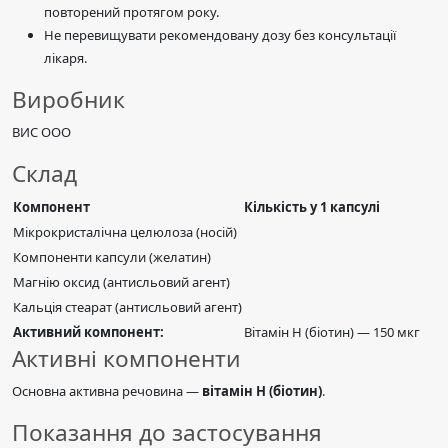
повторений протягом року.
Не перевищувати рекомендовану дозу без консультації
лікаря.
Виробник
ВИС ООО
Склад
Компонент
Кількість у 1 капсулі
Мікрокристалічна целюлоза (носій)
Компоненти капсули (желатин)
Магнію оксид (антисльовий агент)
Кальція стеарат (антисльовий агент)
Активний компонент:
Вітамін Н (біотин) — 150 мкг
Активні компоненти
Основна активна речовина —
вітамін Н (біотин)
.
Показання до застосування