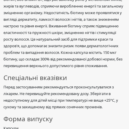
жирів та вуглеводів, сприяючи виробленню енергії та загальному
зміцненню організму. Недостатність біотину може проявлятися у
вигляді дерматиту, ламкості волосся і нігтів, а також зниженням
настрою та рівня енергії. Вживання біотину сприяє підвищенню
еластичності та пружності шкіри, зміцненню нігтів і стимуляції
росту волосся. Це натуральний засіб для підтримки краси та
здоров'я, що допомагає знизити ризик появи дерматологічних
проблем та випадіння волосся. Кожна капсула містить 150 мкг
біотину, що складає 300% від рекомендованої добової норми, без
перевищення верхнього допустимого рівня споживання.
Спеціальні вказівки
Перед застосуванням рекомендується проконсультуватися з
лікарем. Не перевищуйте рекомендовану дозу. Зберігати в
недоступному для дітей місці при температурі не вище +25°C, у
сухому та захищеному від прямих сонячних променів.
Форма випуску
Капсули