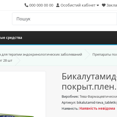
000 000 00 00
Особистий кабінет
Закла
ые средства
а для терапии эндокринологических заболеваний
Препараты по
мг 28 шт
Бикалутамид-
покрыт.плен.
Виробник:
Тева Фармацевтическ
Артикул: bikalutamid-teva_tablet
Наявність:
Наявність невідома