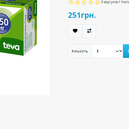
0 відгуків
/
Напи
251грн.
Кількість