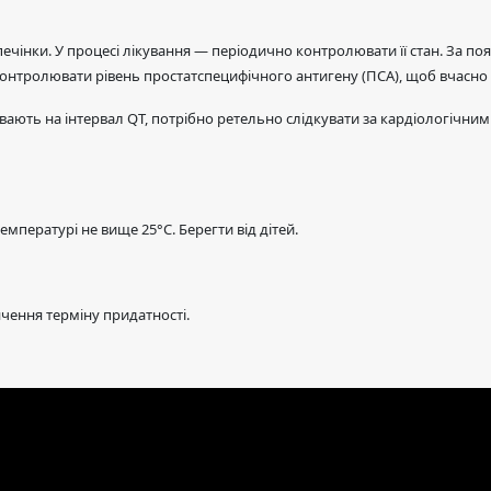
ечінки. У процесі лікування — періодично контролювати її стан. За п
контролювати рівень простатспецифічного антигену (ПСА), щоб вчасн
вають на інтервал QT, потрібно ретельно слідкувати за кардіологічни
температурі не вище 25°C. Берегти від дітей.
нчення терміну придатності.