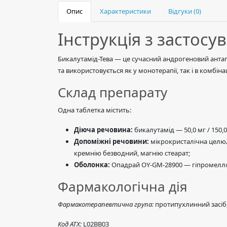
Опис
Характеристики
Відгуки (0)
Інструкція з застос
Бикалутамід-Тева — це сучасний андрогеновий антаго
та використовується як у монотерапії, так і в комбі
Склад препарату
Одна таблетка містить:
Діюча речовина:
бикалутамід — 50,0 мг / 150,0
Допоміжні речовини:
мікрокристалічна целюло
кремнію безводний, магнію стеарат;
Оболонка:
Опадрай OY-GM-28900 — гіпромеллоза
Фармакологічна дія
Фармакотерапевтична група:
протипухлинний засіб
Код АТХ:
L02ВВ03