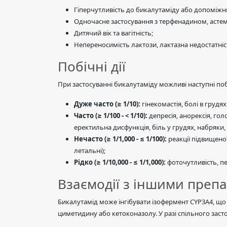
Гіперчутливість до бикалутаміду або допоміжн
Одночасне застосування з терфенадином, асте
Дитячий вік та вагітність;
Непереносимість лактози, лактазна недостатні
Побічні дії
При застосуванні бикалутаміду можливі наступні поб
Дуже часто (≥ 1/10):
гінекомастія, болі в грудях
Часто (≥ 1/100 - < 1/10):
депресія, анорексія, гол
еректильна дисфункція, біль у грудях, набряки,
Нечасто (≥ 1/1,000 - ≤ 1/100):
реакції підвищено
летальні);
Рідко (≥ 1/10,000 - ≤ 1/1,000):
фоточутливість, пе
Взаємодії з іншими преп
Бикалутамід може інгібувати ізофермент CYP3A4, щ
циметидину або кетоконазолу. У разі спільного заст