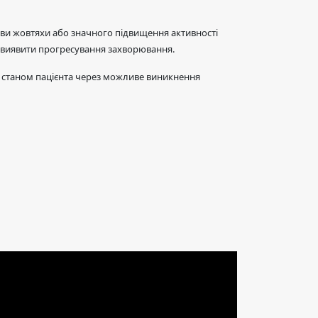
ояви жовтяхи або значного підвищення активності
о виявити прогресування захворювання.
м станом пацієнта через можливе виникнення