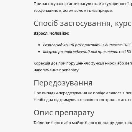
При застосуванні з антикоагулянтами кумаринової г
терфенадином, астемізолом і цизапридом.
Спосіб застосування, курс
Взрослі чоловіки:
Розповсюджений рак простати з аналогою ГнРГ а
Місцево-розповсюджений рак простати:
по 150 
Корекція доз при порушеннях функції нирок або лег
накопичення препарату.
Передозування
Про випадки передозування не повідомлялося. Специ
Необхідна підтримуюча терапія та контроль життєв
Опис препарату
Таблетки білого або майже білого кольору, двояковипу