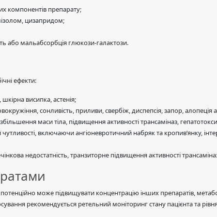
их компонентів препарату;
мізолом, цизапридом;
сть або мальабсорбція глюкози-галактози.
ічні ефекти:
, шкірна висипка, астенія;
овокружіння, сонливість, приливи, свербіж, диспепсія, запор, алопеція 
 збільшення маси тіла, підвищення активності трансаміназ, гепатотокси
ї чутливості, включаючи ангіоневротичний набряк та кропив’янку, інт
чінкова недостатність, транзиторне підвищення активності трансаміназ
аратами
о потенційно може підвищувати концентрацію інших препаратів, мета
осування рекомендується ретельний моніторинг стану пацієнта та рівня 