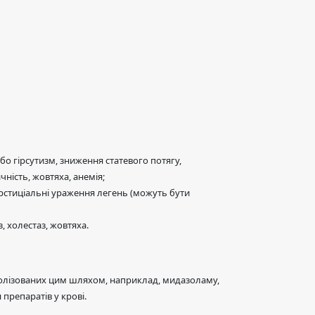
або гірсутизм, зниження статевого потягу,
чність, жовтяха, анемія;
ерстиціальні ураження легень (можуть бути
, холестаз, жовтяха.
болізованих цим шляхом, наприклад, мидазоламу,
препаратів у крові.