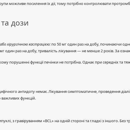
рупи можливе посилення їх дії, тому потрібно контролювати протромб
 та дози
бо хірургічною кастрацією:
по 50 мг один раз на добу, починаючи одно
мг один раз на добу, тривалість лікування — не менше 2 років. За оз
кому порушенні функції печінки не потрібна. Однак при середніх та т
фічного антидоту немає. Лікування симптоматичне, проведення діаліз
о важливих функцій.
клі, з гравіруванням «BCL» на одній стороні та гладкі з іншого. Без тр