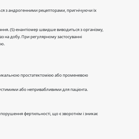
ься з андрогенними рецепторами, пригнічуючи їх
ння. (S)-енантіомер швидше виводиться з організму,
раз на добу. При регулярному застосуванні
ію.
 радикальною простатектомією або променевою
пустимими або непривабливими для пацієнта.
 порушення фертильності, що є зворотнім і зникає