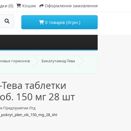
дки (0)
Кошик
Оформлення замовлення
0 товарів (0грн.)
ловых гормонов
Бикалутамид-Тева
Тева таблетки
об. 150 мг 28 шт
ие Предприятия Лтд
ki_pokryt_plen_ob_150_mg_28_sht