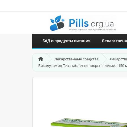
БАД и продукты питания
Лекарственн
Лекарственные средства
Лекарств
Бикалутамид-Тева таблетки покрыт.плен.об. 150 