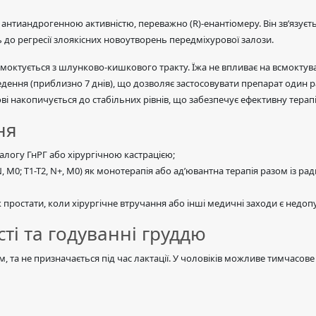
нтиандрогенною активністю, переважно (R)-енантіомеру. Він зв’язуєт
ь до регресії злоякісних новоутворень передміхурової залози.
октується з шлунково-кишкового тракту. Їжа не впливає на всмоктува
ведення (приблизно 7 днів), що дозволяє застосовувати препарат один 
ві накопичується до стабільних рівнів, що забезпечує ефективну терап
ня
алогу ГнРГ або хірургічною кастрацією;
, M0; Т1-Т2, N+, M0) як монотерапія або ад’ювантна терапія разом із
ростати, коли хірургічне втручання або інші медичні заходи є недо
ті та годуванні груддю
 та не призначається під час лактації. У чоловіків можливе тимчасове