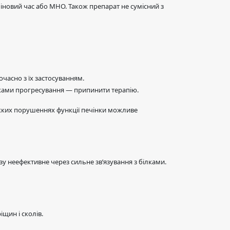
іновий час або МНО. Також препарат не сумісний з
часно з їх застосуванням.
наками прогресування — припинити терапію.
яжких порушеннях функції печінки можливе
у неефективне через сильне зв’язування з білками.
іщин і сколів.