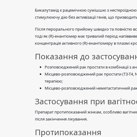
Бикалутамід є рацемічною сумішшю з нестероїдною а
стимулюючу дію без активізації генів, що призводит
Після перорального прийому швидко та повністю всм
тоді як (R)-енантіомер має тривалий період напівви
концентрація активного (R)-енантіомеру в плазмі кро
Показання до застосуван
Розповсюджений рак простати в комбінації з ан
Місцево-розповсюджений рак простати (Т3-Т4, N
терапією;
Місцево-розповсюджений неметастатичний рак п
Застосування при вагітнос
Препарат протипоказаний жінкам, особливо вагітним,
після закінчення лікування.
Протипоказання