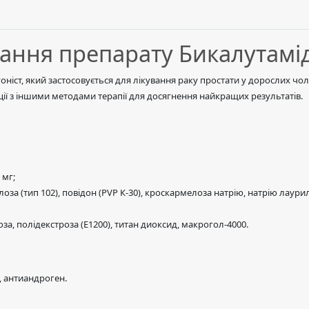
ування препарату Бикалутамі
ніст, який застосовується для лікування раку простати у дорослих чо
нації з іншими методами терапії для досягнення найкращих результатів.
 мг;
за (тип 102), повідон (PVP К-30), кроскармелоза натрію, натрію лаури
, полідекстроза (Е1200), титан диоксид, макрогол-4000.
, антиандроген.