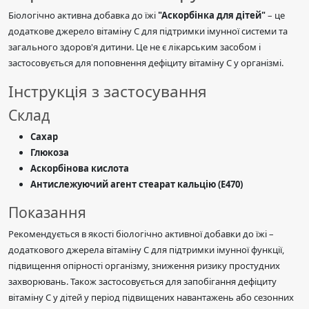
Біологічно активна добавка до їжі
"Аскорбінка для дітей"
– це
додаткове джерело вітаміну C для підтримки імунної системи та
загального здоров'я дитини. Це не є лікарським засобом і
застосовується для поповнення дефіциту вітаміну C у організмі.
Інструкція з застосування
Склад
Сахар
Глюкоза
Аскорбінова кислота
Антислежуючий агент стеарат кальцію (Е470)
Показання
Рекомендується в якості біологічно активної добавки до їжі –
додаткового джерела вітаміну C для підтримки імунної функції,
підвищення опірності організму, зниження ризику простудних
захворювань. Також застосовується для запобігання дефіциту
вітаміну C у дітей у період підвищених навантажень або сезонних