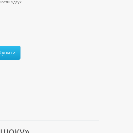
сати відгук
Купити
тишоку»