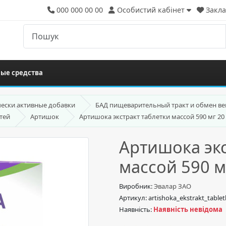
000 000 00 00
Особистий кабінет
Закла
ые средства
ески активные добавки
БАД пищеварительный тракт и обмен в
тей
Артишок
Артишока экстракт таблетки массой 590 мг 20
Артишока экс
массой 590 м
Виробник:
Эвалар ЗАО
Артикул: artishoka_ekstrakt_tabl
Наявність:
Наявність невідома