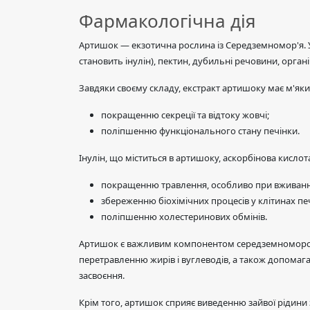
Фармакологічна дія
Артишок — екзотична рослина із Середземномор'я. У 
становить інулін), пектин, дубильні речовини, органічн
Завдяки своєму складу, екстракт артишоку має м'яки
покращенню секреції та відтоку жовчі;
поліпшенню функціонального стану печінки.
Інулін, що міститься в артишоку, аскорбінова кислот
покращенню травлення, особливо при вживанні з
збереженню біохімічних процесів у клітинах пе
поліпшенню холестеринових обмінів.
Артишок є важливим компонентом середземноморськ
перетравленню жирів і вуглеводів, а також допомагає
засвоєння.
Крім того, артишок сприяє виведенню зайвої рідини