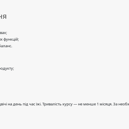
ня
вах;
х функцій;
баланс.
одукту;
а
і на день під час їжі. Тривалість курсу — не менше 1 місяця. За необх