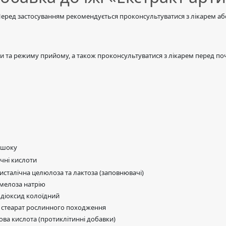
Перед застосуванням рекомендується проконсультуватися з лікарем або
 та режиму прийому, а також проконсультуватися з лікарем перед по
ишоку
чні кислоти
исталічна целюлоза та лактоза (заповнювачі)
мелоза натрію
 діоксид колоїдний
 стеарат рослинного походження
ва кислота (протиклітинні добавки)