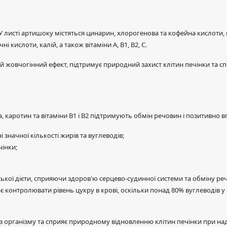
листі артишоку містяться цинарин, хлорогенова та кофейна кислоти, м
і кислоти, калій, а також вітаміни А, В1, В2, С.
й жовчогінний ефект, підтримує природний захист клітин печінки та сп
а, каротин та вітаміни В1 і В2 підтримують обмін речовин і позитивно 
начної кількості жирів та вуглеводів;
чінки;
ої дієти, сприяючи здоров'ю серцево-судинної системи та обміну р
 контролювати рівень цукру в крові, оскільки понад 80% вуглеводів у с
 з організму та сприяє природному відновленню клітин печінки при 