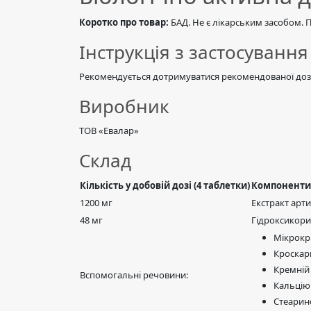
Коротко про товар:
БАД. Не є лікарським засобом. 
Інструкція з застосування
Рекомендується дотримуватися рекомендованої дози
Виробник
ТОВ «Евалар»
Склад
Кількість у добовій дозі (4 таблетки)
Компоненти
1200 мг
Екстракт арт
48 мг
Гідроксикори
Мікрокр
Кроскар
Кремній
Вспомогальні речовини:
Кальцію
Стеарино