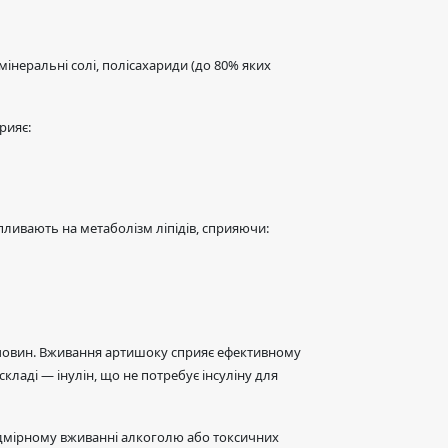
інеральні солі, полісахариди (до 80% яких
рияє:
впливають на метаболізм ліпідів, сприяючи:
ечовин. Вживання артишоку сприяє ефективному
кладі — інулін, що не потребує інсуліну для
надмірному вживанні алкоголю або токсичних