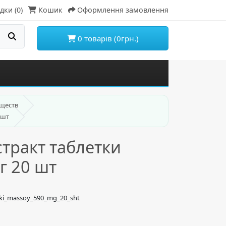
дки (0)
Кошик
Оформлення замовлення
0 товарів (0грн.)
еществ
 шт
тракт таблетки
г 20 шт
etki_massoy_590_mg_20_sht