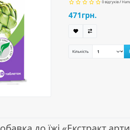
0 відгуків
/
Напи
471грн.
Кількість
обавка до їжі «Екстракт ар