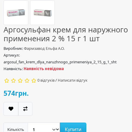
Аргосульфан крем для наружного
применения 2 % 15 г 1 шт
Виробник:
Фармзавод Ельфа А.О.
Артикул:
argosul_fan_krem_dlya_naruzhnogo_primeneniya_2_15_g_1_sht
Наявність:
Наявність невідома
0 відгуків
/
Написати відгук
574грн.
Купити
Кількість