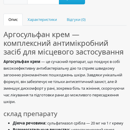
Опис
Характеристики
Відгуки (0)
Аргосульфан крем —
комплексний антимікробний
засіб для місцевого застосування
Аргосульфан крем
— це сучасний препарат, що поєднує в собі
високоефективну антибактеріальну дію та сприяє швидкому
загоєнню різноманітних пошкоджень шкіри. Завдяки унікальній
формулі, він забезпечує не тільки антисептичний захист, але й
зменшує дискомфорт у рані, зокрема біль та жініння, скорочуючи
час лікування та підготовки рани до можливого пересадження
шкіри.
склад препарату
Діюча речовина:
сульфатиазол срібла — 20 мг на 1 г крему
Вспомогательные вещества:
цетостеариловий спирт,