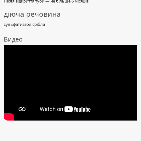
Після відкриття туби — не більше 6 місяців.
діюча речовина
сульфатиазол срібла
Видео