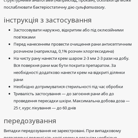
структурними аналогами (наприклад, прокаїн), оскільки це може
послаблювати бактеріостатичну дію
сульфатиазолу
.
інструкція з застосування
Застосовувати наружно, відкритим або під оклюзійними
пов'язками
Перед нанесенням провести очищення рани антисептичним
розчином (наприклад, 0,1% розчин хлоргексидина)
На чисту рану нанести крем шаром 2-3 мм 2-3 рази на добу.
Вся поверхня рани має бути покрита препаратом. За
необхідності додатково нанести крем на відкриті ділянки
рани
Необхідно дотримуватися стерильності під час обробки
Тривалість застосування — до загоєння рани або до
проведення пересадки шкіри. Максимальна добова доза —
25 г, курс лікування — до 60 днів
передозування
Випадки передозування не зареєстровані. При випадковому
потраплянні великої кількості крему в організм необхідно