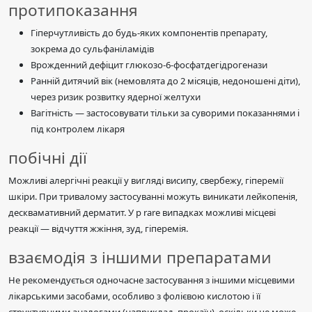
протипоказання
Гіперчутливість до будь-яких компонентів препарату,
зокрема до сульфаніламідів
Врожденний дефіцит глюкозо-6-фосфатдегідрогенази
Ранній дитячий вік (немовлята до 2 місяців, недоношені діти),
через ризик розвитку ядерної желтухи
Вагітність — застосовувати тільки за суворими показаннями і
під контролем лікаря
побічні дії
Можливі алергічні реакції у вигляді висипу, свербежу, гіперемії
шкіри. При тривалому застосуванні можуть виникати лейкопенія,
десквамативний дерматит. У р rare випадках можливі місцеві
реакції — відчуття жжіння, зуд, гіперемія.
взаємодія з іншими препаратами
Не рекомендується одночасне застосування з іншими місцевими
лікарськими засобами, особливо з фолієвою кислотою і її