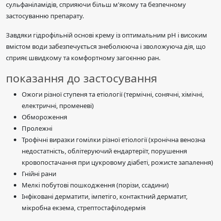
сульфаніламідів, сприяючи більш м'якому та безпечному
застосуванню препарату.
Завдяки гідрофільній основі крему із оптимальним pH і високим
вмістом води забезпечується знеболююча і зволожуюча дія, що
сприяє швидкому та комфортному загоєнню ран.
показання до застосування
Ожоги різної ступеня та етіології (термічні, сонячні, хімічні,
електричні, променеві)
Обмороження
Пролежні
Трофічні виразки гомілки різної етіології (хронічна венозна
недостатність, облітеруючий ендартеріїт, порушення
кровопостачання при цукровому діабеті, рожисте запалення)
Гнійні рани
Мелкі побутові пошкодження (порізи, ссадини)
Інфіковані дерматити, імпетіго, контактний дерматит,
мікробна екзема, стрептостафілодермія