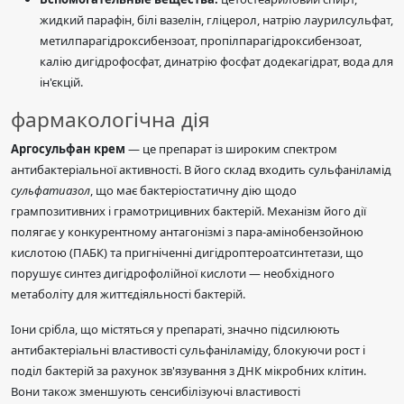
жидкий парафін, білі вазелін, гліцерол, натрію лаурилсульфат,
метилпарагідроксибензоат, пропілпарагідроксибензоат,
калію дигідрофосфат, динатрію фосфат додекагідрат, вода для
ін'єкцій.
фармакологічна дія
Аргосульфан крем
— це препарат із широким спектром
антибактеріальної активності. В його склад входить сульфаніламід
сульфатиазол
, що має бактеріостатичну дію щодо
грампозитивних і грамотрицивних бактерій. Механізм його дії
полягає у конкурентному антагонізмі з пара-амінобензойною
кислотою (ПАБК) та пригніченні дигідроптероатсинтетази, що
порушує синтез дигідрофолійної кислоти — необхідного
метаболіту для життєдіяльності бактерій.
Іони срібла, що містяться у препараті, значно підсилюють
антибактеріальні властивості сульфаніламіду, блокуючи рост і
поділ бактерій за рахунок зв'язування з ДНК мікробних клітин.
Вони також зменшують сенсибілізуючі властивості