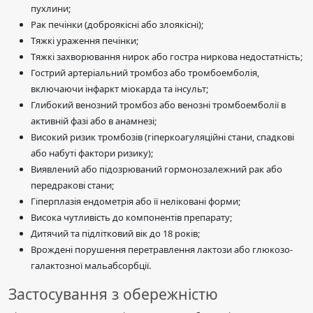
пухлини;
Рак печінки (доброякісні або злоякісні);
Тяжкі ураження печінки;
Тяжкі захворювання нирок або гостра ниркова недостатність;
Гострий артеріальний тромбоз або тромбоемболія,
включаючи інфаркт міокарда та інсульт;
Глибокий венозний тромбоз або венозні тромбоемболії в
активній фазі або в анамнезі;
Високий ризик тромбозів (гіперкоагуляційні стани, спадкові
або набуті фактори ризику);
Виявлений або підозрюваний гормонозалежний рак або
передракові стани;
Гіперплазія ендометрія або її неліковані форми;
Висока чутливість до компонентів препарату;
Дитячий та підлітковий вік до 18 років;
Врождені порушення перетравлення лактози або глюкозо-
галактозної мальабсорбції.
Застосування з обережністю