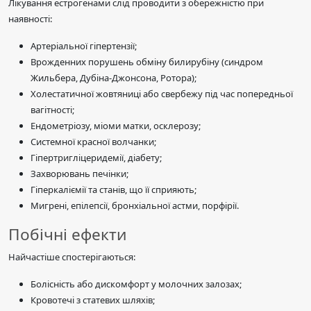
Лікування естрогенами слід проводити з обережністю при
наявності:
Артеріальної гіпертензії;
Врожденних порушень обміну билирубіну (синдром
Жильбера, Дубіна-Джонсона, Ротора);
Холестатичної жовтяниці або свербежу під час попередньої
вагітності;
Ендометріозу, міоми матки, осклерозу;
Системної красної волчанки;
Гіпертригліцеридемії, діабету;
Захворювань печінки;
Гіперкаліємії та станів, що її сприяють;
Мигрені, епілепсії, бронхіальної астми, порфірії.
Побічні ефекти
Найчастіше спостерігаються:
Болісність або дискомфорт у молочних залозах;
Кровотечі з статевих шляхів;