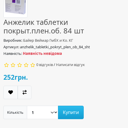
Анжелик таблетки
покрыт.плен.об. 84 шт
Виробник:
Байер Веймар ГмбХ и Ко. КГ
Артикул: anzhelik_tabletki_pokryt_plen_ob_84_sht
Наявність:
Наявність невідома
0 відгуків
/
Написати відгук
252грн.
Купити
Кількість