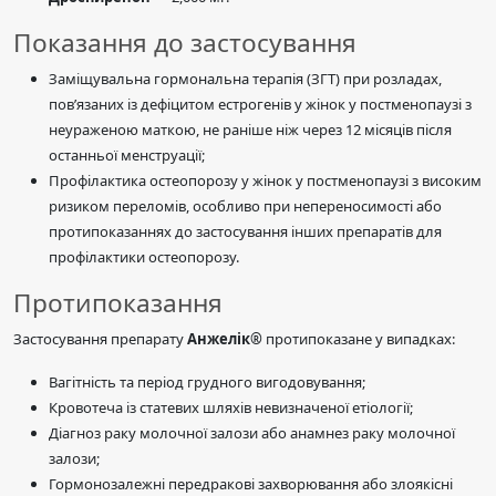
Показання до застосування
Заміщувальна гормональна терапія (ЗГТ) при розладах,
пов’язаних із дефіцитом естрогенів у жінок у постменопаузі з
неураженою маткою, не раніше ніж через 12 місяців після
останньої менструації;
Профілактика остеопорозу у жінок у постменопаузі з високим
ризиком переломів, особливо при непереносимості або
протипоказаннях до застосування інших препаратів для
профілактики остеопорозу.
Протипоказання
Застосування препарату
Анжелік®
протипоказане у випадках:
Вагітність та період грудного вигодовування;
Кровотеча із статевих шляхів невизначеної етіології;
Діагноз раку молочної залози або анамнез раку молочної
залози;
Гормонозалежні передракові захворювання або злоякісні