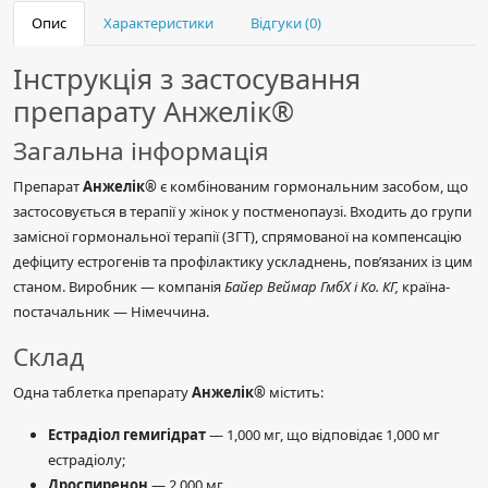
Опис
Характеристики
Відгуки (0)
Інструкція з застосування
препарату Анжелік®
Загальна інформація
Препарат
Анжелік®
є комбінованим гормональним засобом, що
застосовується в терапії у жінок у постменопаузі. Входить до групи
замісної гормональної терапії (ЗГТ), спрямованої на компенсацію
дефіциту естрогенів та профілактику ускладнень, пов’язаних із цим
станом. Виробник — компанія
Байер Веймар ГмбХ і Ко. КГ,
країна-
постачальник — Німеччина.
Склад
Одна таблетка препарату
Анжелік®
містить:
Естрадіол гемигідрат
— 1,000 мг, що відповідає 1,000 мг
естрадіолу;
Дроспиренон
— 2,000 мг.