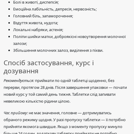
Болі в животі, диспепсія;
Емоційна лабільність, депресія, нервозність;
Головний біль, запаморочення;
Вздуття живота, нудота;
Локальні набряки, астенія;
Поліпи шийки матки, доброякісні новоутворення молочної
залози;
Збільшення молочних залоз, виділення з піхви.
Спосіб застосування, курс і
дозування
Рекомендується:
приймати по одній таблетці щоденно, без
перерви, протягом 28 днів. Після завершення упаковки — почати
новий курс у той самий день тижня. Таблетки слід запивати
невеликою кількістю рідини цілою.
Час прийому:
не має значення, головне — дотримуватись
обраного режиму щодня. У разі пропуску таблетки — її потрібно
прийняти якомога швидше. Якщо з моменту пропуску минуло
більше 24 годин, додаткову таблетку приймати не потрібно.