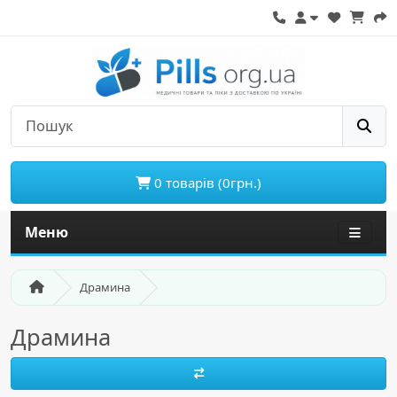
0 товарів (0грн.)
Меню
Драмина
Драмина