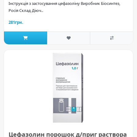
Інструкція з застосування цефазоліну Виробник Біосинтез,
Росія Склад Діюч..
281грн.
Цефазолин порошок д/приг раствора