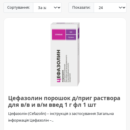
Сортування:
Показати:
Цефазолин порошок д/приг раствора
для в/в и в/м введ 1 г фл 1 шт
Цефазолін (Cefazolin) – інструкція з застосування Загальна
інформація Цефазолін –..