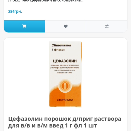
284грн.
Цефазолин порошок д/приг раствора
для в/в и в/м введ 1 г фл 1 шт