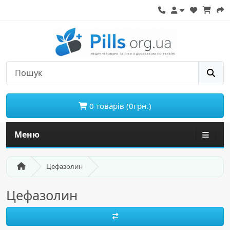
0 товарів (0грн.)
Меню
Цефазолин
Цефазолин