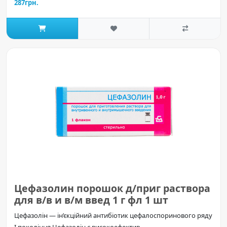
287грн.
Цефазолин порошок д/приг раствора
для в/в и в/м введ 1 г фл 1 шт
Цефазолін — ін’єкційний антибіотик цефалоспоринового ряду
I покоління Цефазолін є високоефектив..