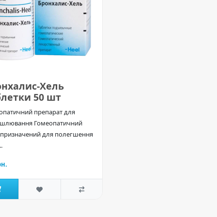
онхалис-Хель
блетки 50 шт
опатичний препарат для
ашлювання Гомеопатичний
б призначений для полегшення
.
рн.