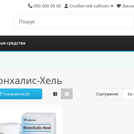
000 000 00 00
Особистий кабінет
Закла
ые средства
онхалис-Хель
Порівняння (0)
Сортування: