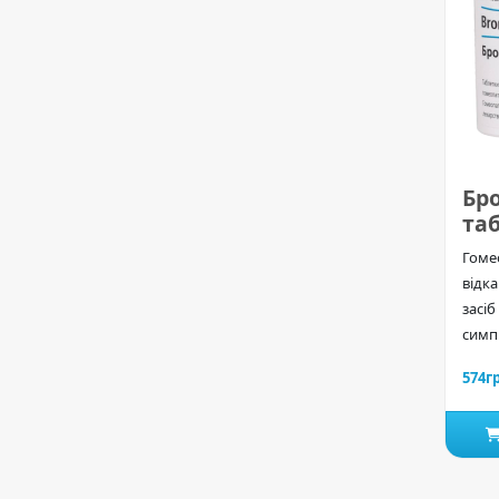
Бр
та
Гоме
відк
засі
симп.
574г