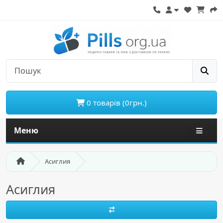
0 товарів (0грн.)
Меню
Асиглия
Асиглия