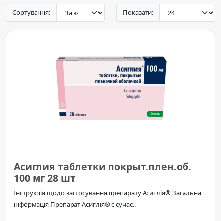
Сортування:
Показати:
Асиглия таблетки покрыт.плен.об.
100 мг 28 шт
Інструкція щодо застосування препарату Асиглія® Загальна
інформація Препарат Асиглія® є сучас..