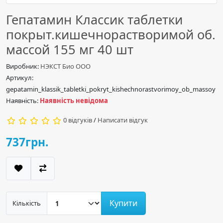
Гепатамин Классик таблетки
покрыт.кишечнорастворимой об.
массой 155 мг 40 шт
Виробник:
НЭКСТ Био ООО
Артикул:
gepatamin_klassik_tabletki_pokryt_kishechnorastvorimoy_ob_massoy
Наявність:
Наявність невідома
0 відгуків
/
Написати відгук
737грн.
Купити
Кількість