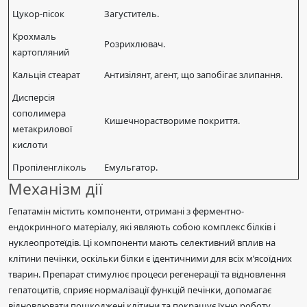
Цукор-пісок
Загуститель.
Крохмаль
Розрихлювач.
картопляний
Кальція стеарат
Антизілянт, агент, що запобігає злипання.
Дисперсія
сополимера
Кишечнораствориме покриття.
метакрилової
кислоти
Пропіленгліколь
Емульгатор.
Механізм дії
Гепатамін містить компоненти, отримані з ферментно-
ендокринного матеріалу, які являють собою комплекс білків і
нуклеопротеїдів. Ці компоненти мають селективний вплив на
клітини печінки, оскільки білки є ідентичними для всіх м’ясоїдних
тварин. Препарат стимулює процеси регенерації та відновлення
гепатоцитів, сприяє нормалізації функцій печінки, допомагає
відновлювати пошкоджені клітини та покращує їхню роботу.