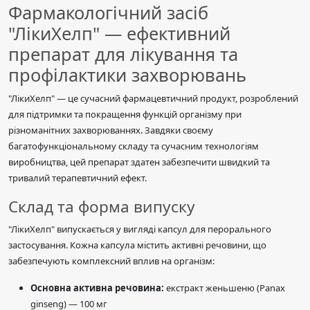
Фармакологічний засіб
"ЛікиХелп" — ефективний
препарат для лікування та
профілактики захворювань
"ЛікиХелп" — це сучасний фармацевтичний продукт, розроблений
для підтримки та покращення функцій організму при
різноманітних захворюваннях. Завдяки своєму
багатофункціональному складу та сучасним технологіям
виробництва, цей препарат здатен забезпечити швидкий та
тривалий терапевтичний ефект.
Склад та форма випуску
"ЛікиХелп" випускається у вигляді капсул для перорального
застосування. Кожна капсула містить активні речовини, що
забезпечують комплексний вплив на організм:
Основна активна речовина:
екстракт женьшеню (Panax
ginseng) — 100 мг