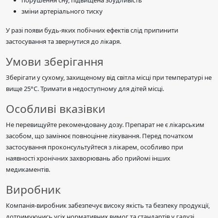
порушення сну, підвищена збудливість
зміни артеріального тиску
У разі появи будь-яких побічних ефектів слід припинити
застосування та звернутися до лікаря.
Умови зберігання
Зберігати у сухому, захищеному від світла місці при температурі не
вище 25°C. Тримати в недоступному для дітей місці.
Особливі вказівки
Не перевищуйте рекомендовану дозу. Препарат не є лікарським
засобом, що замінює повноцінне лікування. Перед початком
застосування проконсультуйтеся з лікарем, особливо при
наявності хронічних захворювань або прийомі інших
медикаментів.
Виробник
Компанія-виробник забезпечує високу якість та безпеку продукції,
дотримуючись усіх нормативних вимог та стандартів у галузі