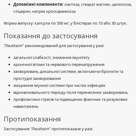
Допоміжні компоненти:
лактоза, стеарат магнію, целюлоза,
гліцерин, натрію кроскармелоза
Форма випуску: капсули по 500 мг, у блістерах по 10 або 30 штук.
Показання до застосування
"ЛікиХелп" рекомендований для застосування у разі:
загальної слабкості, зниження імунітету
хронічної втоми та нервового перенапруження
захворювань дихальної системи, включаючи бронхіти та
простудні захворювання
зміцнення імунної системи при частих інфекціях
відновлювального періоду після перенесених захворювань
профілактики стресів та підвищених фізичних та розумових
навантажень
Протипоказання
Застосування "ЛікиХелп" протипоказане у разі: