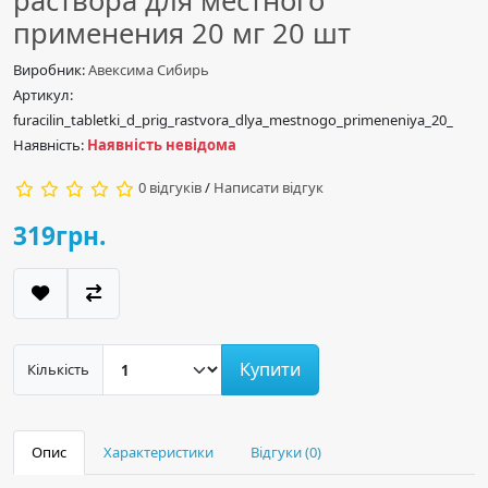
раствора для местного
применения 20 мг 20 шт
Виробник:
Авексима Сибирь
Артикул:
furacilin_tabletki_d_prig_rastvora_dlya_mestnogo_primeneniya_20_
Наявність:
Наявність невідома
0 відгуків
/
Написати відгук
319грн.
Купити
Кількість
Опис
Характеристики
Відгуки (0)