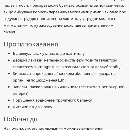
час вагітності. Препарат може бути застосований за показаннями,
якщо очікувана користь перевищує можливий ризик. Так само при
годуванні груддю проникнення лактитолу у грудне молоко є
мінімальним, тому застосування можливе за призначенням
лікаря.
Протипоказання
Індивідуальна чутливість до лактитолу
Дефіцит лактази, непереносимість фруктози та галактозу,
галактоземія, синдром глюкозо-галактозної мальабсорбції
Кишкова непрохідність (часткова або повна), підозра на
органічні пошкодження ШКТ
Запальні захворювання кишечника (ректоколіт, регіонарний
ентерит)
Порушення водно-електролітного балансу
Дитячий вік до 1 року
Побічні дії
На початкових етапах лікування можливе виникнення