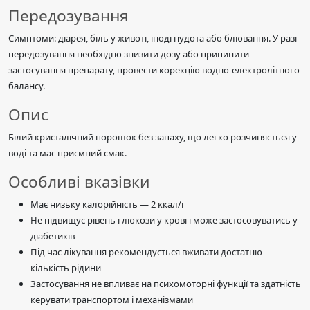
Передозування
Симптоми: діарея, біль у животі, іноді нудота або блювання. У разі
передозування необхідно знизити дозу або припинити
застосування препарату, провести корекцію водно-електролітного
балансу.
Опис
Білий кристалічний порошок без запаху, що легко розчиняється у
воді та має приємний смак.
Особливі вказівки
Має низьку калорійність — 2 ккал/г
Не підвищує рівень глюкози у крові і може застосовуватись у
діабетиків
Під час лікування рекомендується вживати достатню
кількість рідини
Застосування не впливає на психомоторні функції та здатність
керувати транспортом і механізмами