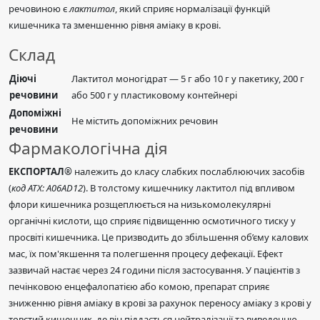
речовиною є
лактитол
, який сприяє нормалізації функцій
кишечника та зменшенню рівня аміаку в крові.
Склад
Діючі
Лактитол моногідрат — 5 г або 10 г у пакетику, 200 г
речовини
або 500 г у пластиковому контейнері
Допоміжні
Не містить допоміжних речовин
речовини
Фармакологічна дія
ЕКСПОРТАЛ®
належить до класу слабких послаблюючих засобів
(
код АТХ: А06АD12
). В толстому кишечнику лактитол під впливом
флори кишечника розщеплюється на низькомолекулярні
органічні кислоти, що сприяє підвищенню осмотичного тиску у
просвіті кишечника. Це призводить до збільшення об’єму калових
мас, їх пом'якшення та полегшення процесу дефекації. Ефект
зазвичай настає через 24 години після застосування. У пацієнтів з
печінковою енцефалопатією або комою, препарат сприяє
зниженню рівня аміаку в крові за рахунок переносу аміаку з крові у
товстий кишечник, де він піддається нейтралізації та виведенню.