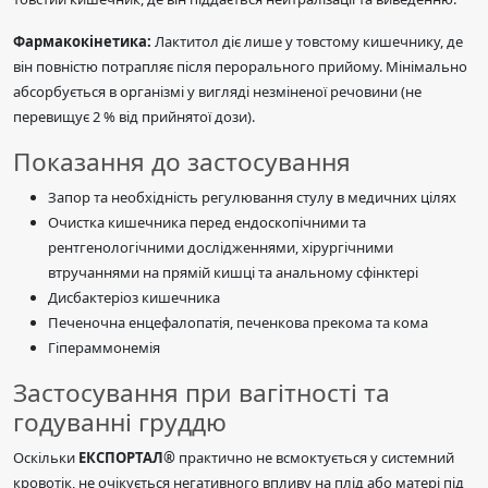
Фармакокінетика:
Лактитол діє лише у товстому кишечнику, де
він повністю потрапляє після перорального прийому. Мінімально
абсорбується в організмі у вигляді незміненої речовини (не
перевищує 2 % від прийнятої дози).
Показання до застосування
Запор та необхідність регулювання стулу в медичних цілях
Очистка кишечника перед ендоскопічними та
рентгенологічними дослідженнями, хірургічними
втручаннями на прямій кишці та анальному сфінктері
Дисбактеріоз кишечника
Печеночна енцефалопатія, печенкова прекома та кома
Гіпераммонемія
Застосування при вагітності та
годуванні груддю
Оскільки
ЕКСПОРТАЛ®
практично не всмоктується у системний
кровотік, не очікується негативного впливу на плід або матері під