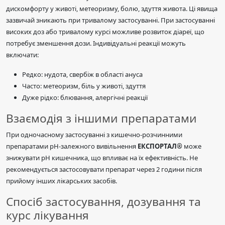
дискомфорту у животі, метеоризму, болю, здуття живота. Ці явища
зазвичай зникають при тривалому застосуванні. При застосуванні
високих доз або тривалому курсі можливе розвиток діареї, що
потребує зменшення дози. Індивідуальні реакції можуть
включати:
Редко: нудота, свербіж в області ануса
Часто: метеоризм, біль у животі, здуття
Дуже рідко: блювання, алергічні реакції
Взаємодія з іншими препаратами
При одночасному застосуванні з кишечно-розчинними
препаратами рН-залежного вивільнення
ЕКСПОРТАЛ®
може
знижувати рН кишечника, що впливає на їх ефективність. Не
рекомендується застосовувати препарат через 2 години після
прийому інших лікарських засобів.
Спосіб застосування, дозування та
курс лікування