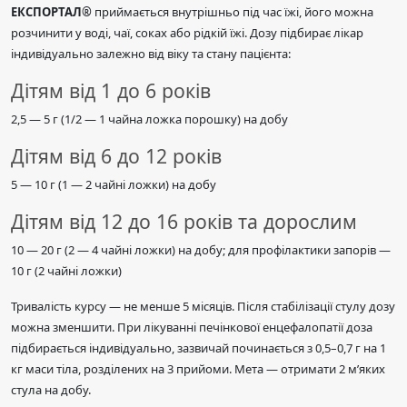
ЕКСПОРТАЛ®
приймається внутрішньо під час їжі, його можна
розчинити у воді, чаї, соках або рідкій їжі. Дозу підбирає лікар
індивідуально залежно від віку та стану пацієнта:
Дітям від 1 до 6 років
2,5 — 5 г (1/2 — 1 чайна ложка порошку) на добу
Дітям від 6 до 12 років
5 — 10 г (1 — 2 чайні ложки) на добу
Дітям від 12 до 16 років та дорослим
10 — 20 г (2 — 4 чайні ложки) на добу; для профілактики запорів —
10 г (2 чайні ложки)
Тривалість курсу — не менше 5 місяців. Після стабілізації стулу дозу
можна зменшити. При лікуванні печінкової енцефалопатії доза
підбирається індивідуально, зазвичай починається з 0,5–0,7 г на 1
кг маси тіла, розділених на 3 прийоми. Мета — отримати 2 м’яких
стула на добу.