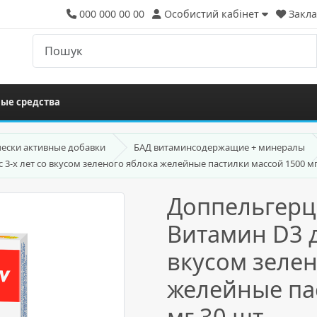
000 000 00 00
Особистий кабінет
Закла
ые средства
ески активные добавки
БАД витаминсодержащие + минералы
с 3-х лет со вкусом зеленого яблока желейные пастилки массой 1500 мг
Доппельгерц 
Витамин D3 дл
вкусом зелен
желейные па
мг 30 шт