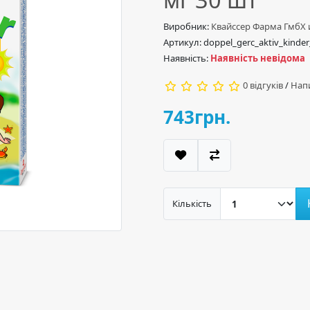
Виробник:
Квайссер Фарма ГмбХ 
Артикул: doppel_gerc_aktiv_kinder
Наявність:
Наявність невідома
0 відгуків
/
Напи
743грн.
Кількість