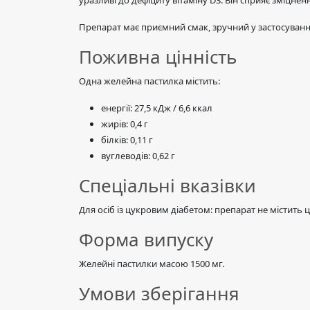
уразливі до дефіциту вітаміну D3. Він сприяє зміцнен
Препарат має приємний смак, зручний у застосуван
Поживна цінність
Одна желейна пастилка містить:
енергії: 27,5 кДж / 6,6 ккал
жирів: 0,4 г
білків: 0,11 г
вуглеводів: 0,62 г
Спеціальні вказівки
Для осіб із цукровим діабетом: препарат не містить
Форма випуску
Желейні пастилки масою 1500 мг.
Умови зберігання