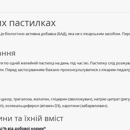
их пастилках
 Це біологічно активна добавка (БАД), яка не є лікарським засобом. П
ання
 по одній желейній пастилці на день під час їжі. Пастилку слід розжув
ти. Перед застосуванням бажано проконсультуватися з лікарем-педіатро
 цукор, трегалоза, желатин, гліцерин (зволожувач), натрію цитрат (ре
і), холекальциферол (вітамін D3), каротини (забарвлювач).
ни та їхній вміст
ці
% від добової норми*