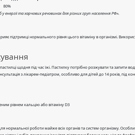
80%
еб у енергії та харчових речовинах для різних груп населення РФ».
ияє підтримці нормального рівня цього вітаміну в організмі. Використ
сування
пастилці щодня під час їжі. Пастилку потрібно розжувати та запити водо
ультація з лікарем-педіатром, особливо для дітей до 14 років, під ко
еним рівнем кальцію або вітаміну D3
для нормальної роботи майже всіх органів та систем організму. Особл