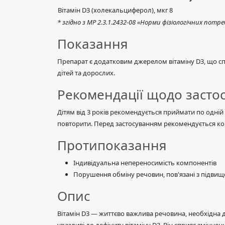
Вітамін D3 (холекальциферол), мкг
8
* згідно з МР 2.3.1.2432-08 «Норми фізіологічних потр
Показання
Препарат є додатковим джерелом вітаміну D3, що спр
дітей та дорослих.
Рекомендації щодо засто
Дітям від 3 років рекомендується приймати по одній 
повторити. Перед застосуванням рекомендується конс
Протипоказання
Індивідуальна непереносимість компонентів
Порушення обміну речовин, пов'язані з підвищ
Опис
Вітамін D3 — життєво важлива речовина, необхідна 