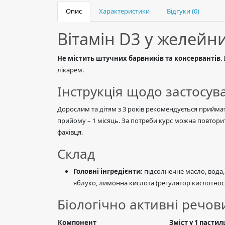
Опис
Характеристики
Відгуки (0)
Вітамін D3 у желейн
Не містить штучних барвників та консервантів
.
лікарем.
Інструкція щодо застосув
Дорослим та дітям з 3 років рекомендується приймати
прийому – 1 місяць. За потреби курс можна повтори
фахівця.
Склад
Головні інгредієнти:
підсолнечне масло, вода,
яблуко, лимонна кислота (регулятор кислотност
Біологічно активні речови
Компонент
Зміст у 1 пастил