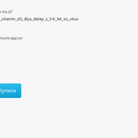
и Ко.КГ
_vitamin_d3_dlya_detey_s_3-h_let_so_vkus
сати відгук
Купити