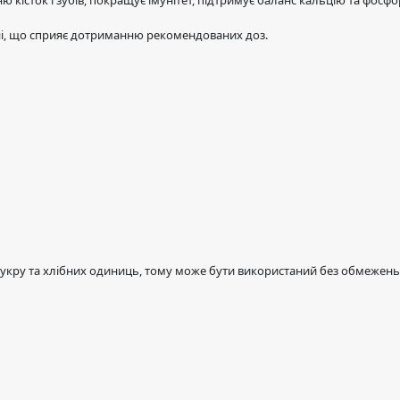
ню кісток і зубів, покращує імунітет, підтримує баланс кальцію та фосфо
ні, що сприяє дотриманню рекомендованих доз.
 цукру та хлібних одиниць, тому може бути використаний без обмежень