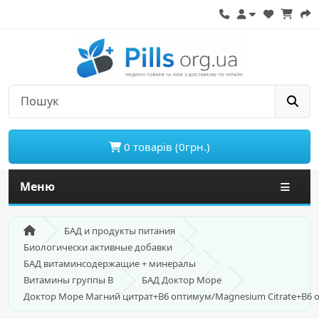
0 товарів (0грн.)
Меню
БАД и продукты питания
Биологически активные добавки
БАД витаминсодержащие + минералы
Витамины группы В
БАД Доктор Море
Доктор Море Магний цитрат+B6 оптимум/Magnesium Citrate+B6 op