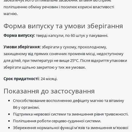
забезпечує його оптимальне засвоєння. Вітамін В6 сприяє
поліпшенню обміну речовин і посилює корисні властивості
магнію.
Форма випуску та умови зберігання
Форма випуску:
тверді капсули, по 60 штук у пакуванні.
Умови зберігання:
зберігати у сухому, прохолодному,
захищеному від прямих сонячних променів місці, недоступному
для дітей, при температурі не вище 25°C. Після відкриття упаковки
зберігати щільно закритою у тих же умовах.
Срок придатності:
24 місяці.
Показання до застосування
Способствование восполненню дефіциту магнію та вітаміну
В6 у організмі.
Підтримка нервової системи та зменшення рівня тривожності.
Поліпшення роботи серцево-судинної системи.
Збереження нормальної функції м'язів та зменшення м'язової