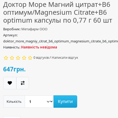
Доктор Море Магний цитрат+B6
оптимум/Magnesium Citrate+B6
optimum капсулы по 0,77 г 60 шт
Виробник:
Метафарм ООО
Артикул:
doktor_more_magniy_citrat_b6_optimum_magnesium_citrate_b6_optim
Наявність:
Наявність невідома
0 відгуків
/
Написати відгук
647грн.
Купити
Кількість