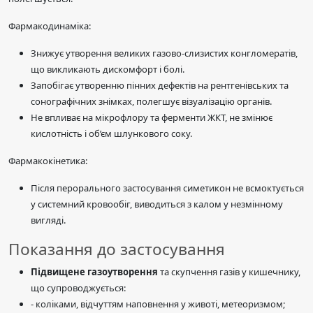
Фармакодинаміка:
Знижує утворення великих газово-слизистих конгломератів,
що викликають дискомфорт і болі.
Запобігає утворенню пінних дефектів на рентгенівських та
сонографічних знімках, полегшує візуалізацію органів.
Не впливає на мікрофлору та ферменти ЖКТ, не змінює
кислотність і об’єм шлункового соку.
Фармакокінетика:
Після перорального застосування симетикон не всмоктується
у системний кровообіг, виводиться з калом у незмінному
вигляді.
Показання до застосування
Підвищене газоутворення
та скупчення газів у кишечнику,
що супроводжується:
- коліками, відчуттям наповнення у животі, метеоризмом;