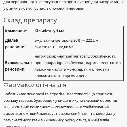
для перорального застосування та призначений для використання
у різних вікових групах, включаючи немовлят.
Склад препарату
Компонент
Кількість у 1 мл
Діяльні
емульсія симетикона 30% — 222,2 мг,
речовини:
симетикон — 66,66 мг
натрія сахаринат, метилпарагідроксибензоат,
Вспомогальні
пропілпарагідроксибензоат, кармеллоза натрію,
речовини:
лимонна кислота моногідрат, малиновий
ароматизатор, вода очищена
Фармакологічна дія
Боботик має пеногасні та вітрогінні властивості, що сприяють
розпаду газових бульбашок у кишечнику та слизовій оболонці
ЖКТ. Активний компонент — симетикон — є стабілізованим
диметиконом, який зменшує поверхневий натяг на межі фаз, у
результаті чого гази в кишечнику руйнуються, а їхній вивід
полегшується.