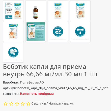
Боботик капли для приема
внутрь 66,66 мг/мл 30 мл 1 шт
Виробник:
Польфарма АО
Артикул: bobotik_kapli_dlya_priema_vnutr_66_66_mg_ml_30_ml_1_sht
Наявність:
Наявність невідома
0 відгуків
/
Написати відгук