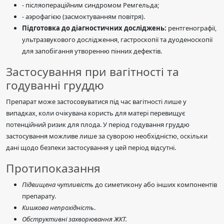
- післяопераційним синдромом Ремгельда;
- аэрофагією (засмоктуванням повітря).
Підготовка до діагностичних досліджень:
рентгенографії,
ультразвукового дослідження, гастроскопії та дуоденоскопії
для запобігання утворенню пінних дефектів.
Застосування при вагітності та
годуванні груддю
Препарат може застосовуватися під час вагітності лише у
випадках, коли очікувана користь для матері перевищує
потенційний ризик для плода. У період годування груддю
застосування можливе лише за суворою необхідністю, оскільки
дані щодо безпеки застосування у цей період відсутні.
Протипоказання
Підвищена чутливість
до симетикону або інших компонентів
препарату.
Кишкова непрохідність
.
Обструктивні захворювання ЖКТ.