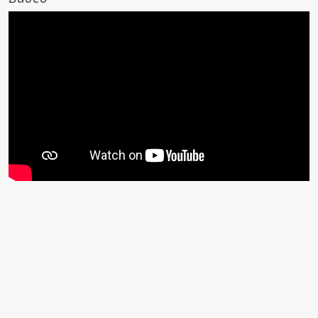
Характеристики
Действующее вещество
Симетикон
Производитель
Польфарма АО
Срок годности
Длинный срок