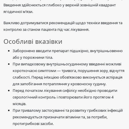
Введення здійснюється глибоко у верхній зовнішній квадрант
ягодичної м’язи.
Важливо дотримуватися рекомендацій щодо техніки введення та
контролю за станом пацієнта під час лікування.
Особливі вказівки
Заборонено вводити препарат підшкірно, внутрішньовенно
або у порожнини тіла.
При випадковому внутрішньосудинному введенні можливі
короткочасні симптоми — тривога, порушення зору, відчуття
слабкості. Перед ін’єкцією обов’язково виконується аспірація
для запобігання потрапляння у кровоносну судину.
Перед початком лікування сифілісу необхідно проводити
серологічний контроль і повторювати його протягом 4
місяців.
При тривалому застосуванні та розвитку грибкових інфекцій
рекомендується призначати вітаміни та, за потреби,
протигрибкові засоби.