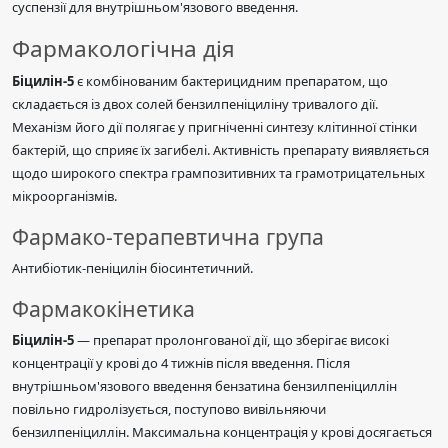
суспензії для внутрішньом'язового введення.
Фармакологічна дія
Біцилін-5
є комбінованим бактерицидним препаратом, що
складається із двох солей бензилпеніциліну тривалого дії.
Механізм його дії полягає у пригніченні синтезу клітинної стінки
бактерій, що сприяє їх загибелі. Активність препарату виявляється
щодо широкого спектра грампозитивних та грамотрицательных
мікроорганізмів.
Фармако-терапевтична група
Антибіотик-пеніцилін біосинтетичний.
Фармакокінетика
Біцилін-5
— препарат пролонгованої дії, що зберігає високі
концентрації у крові до 4 тижнів після введення. Після
внутрішньом'язового введення бензатина бензилпеніциллін
повільно гидролізується, поступово вивільняючи
бензилпеніциллін. Максимальна концентрація у крові досягається