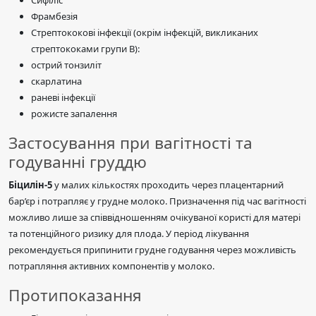
Сифіліс
Фрамбезія
Стрептококові інфекції (окрім інфекцій, викликаних
стрептококами групи В):
острий тонзиліт
скарлатина
раневі інфекції
рожисте запалення
Застосування при вагітності та
годуванні груддю
Біцилін-5
у малих кількостях проходить через плацентарний
бар’єр і потрапляє у грудне молоко. Призначення під час вагітності
можливо лише за співвідношенням очікуваної користі для матері
та потенційного ризику для плода. У період лікування
рекомендується припинити грудне годування через можливість
потрапляння активних компонентів у молоко.
Протипоказання