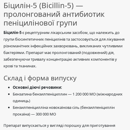
Біцилін-5 (Bicillin-5) —
пролонгований антибиотик
пеніцилінової групи
Біцилін-5
є рецептурним лікарським засобом, що належить до
групи біосинтетичних пеніцилінів та застосовується для лікування
різноманітних інфекційних захворювань, викликаних чутливими
бактеріями. Препарат має пролонгований (подовжений) дія,
забезпечуючи тривалу концентрацію активних компонентів у
крові та тканинах.
Склад і форма випуску
Основні діючі речовини:
Бензатина бензилпеніциллин — 1 200 000 МО (міжнародних
одиниць)
Бензилпеніцилліна новокаїнова сіль (бензилпеніциллін
прокаїна) — 300 000 МО
Препарат випускається у вигляді порошку для приготування