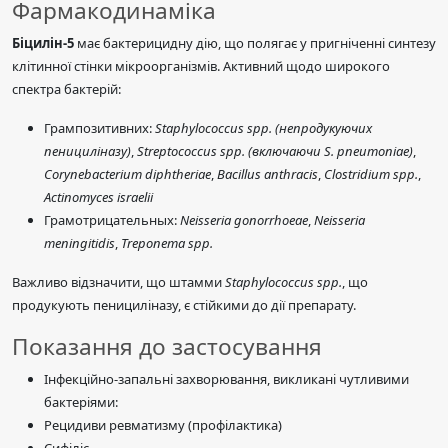
Фармакодинаміка
Біцилін-5
має бактерицидну дію, що полягає у пригніченні синтезу
клітинної стінки мікроорганізмів. Активний щодо широкого
спектра бактерій:
Грампозитивних:
Staphylococcus spp. (непродукуючих
пенициліназу)
,
Streptococcus spp. (включаючи S. pneumoniae)
,
Corynebacterium diphtheriae
,
Bacillus anthracis
,
Clostridium spp.
,
Actinomyces israelii
Грамотрицательных:
Neisseria gonorrhoeae
,
Neisseria
meningitidis
,
Treponema spp.
Важливо відзначити, що штамми
Staphylococcus spp.
, що
продукують пенициліназу, є стійкими до дії препарату.
Показання до застосування
Інфекційно-запальні захворювання, викликані чутливими
бактеріями:
Рецидиви ревматизму (профілактика)