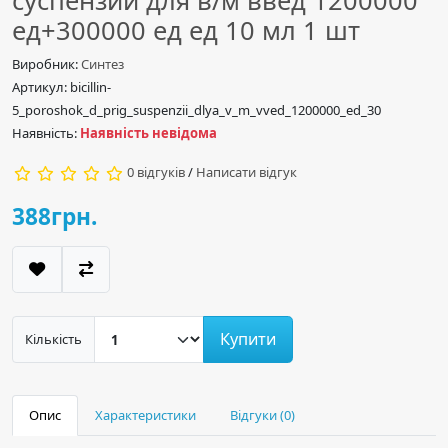
суспензии для в/м введ 1200000
ед+300000 ед ед 10 мл 1 шт
Виробник:
Синтез
Артикул: bicillin-
5_poroshok_d_prig_suspenzii_dlya_v_m_vved_1200000_ed_30
Наявність:
Наявність невідома
0 відгуків
/
Написати відгук
388грн.
Купити
Кількість
Опис
Характеристики
Відгуки (0)