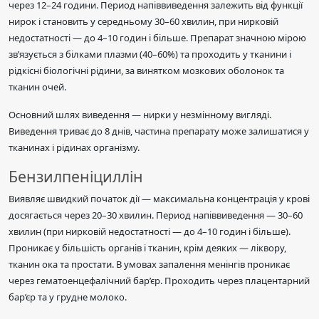
через 12–24 години. Период напіввиведення залежить від функції
нирок і становить у середньому 30–60 хвилин, при нирковій
недостатності — до 4–10 годин і більше. Препарат значною мірою
зв’язується з білками плазми (40–60%) та проходить у тканини і
рідкісні біологічні рідини, за винятком мозкових оболонок та
тканин очей.
Основний шлях виведення — нирки у незмінному вигляді.
Виведення триває до 8 днів, частина препарату може залишатися у
тканинах і рідинах організму.
Бензилпеніциллін
Виявляє швидкий початок дії — максимальна концентрація у крові
досягається через 20–30 хвилин. Период напіввиведення — 30–60
хвилин (при нирковій недостатності — до 4–10 годин і більше).
Проникає у більшість органів і тканин, крім деяких — ліквору,
тканин ока та простати. В умовах запалення менінгів проникає
через гематоенцефалічний бар’єр. Проходить через плацентарний
бар’єр та у грудне молоко.