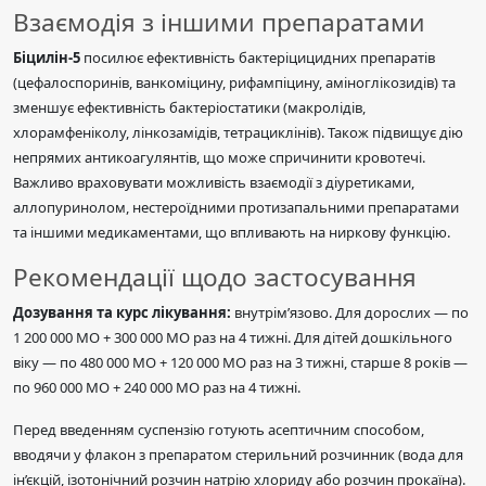
Взаємодія з іншими препаратами
Біцилін-5
посилює ефективність бактеріцицидних препаратів
(цефалоспоринів, ванкоміцину, рифампіцину, аміноглікозидів) та
зменшує ефективність бактеріостатики (макролідів,
хлорамфеніколу, лінкозамідів, тетрациклінів). Також підвищує дію
непрямих антикоагулянтів, що може спричинити кровотечі.
Важливо враховувати можливість взаємодії з діуретиками,
аллопуринолом, нестероїдними протизапальними препаратами
та іншими медикаментами, що впливають на ниркову функцію.
Рекомендації щодо застосування
Дозування та курс лікування:
внутрім’язово. Для дорослих — по
1 200 000 МО + 300 000 МО раз на 4 тижні. Для дітей дошкільного
віку — по 480 000 МО + 120 000 МО раз на 3 тижні, старше 8 років —
по 960 000 МО + 240 000 МО раз на 4 тижні.
Перед введенням суспензію готують асептичним способом,
вводячи у флакон з препаратом стерильний розчинник (вода для
ін’єкцій, ізотонічний розчин натрію хлориду або розчин прокаїна).