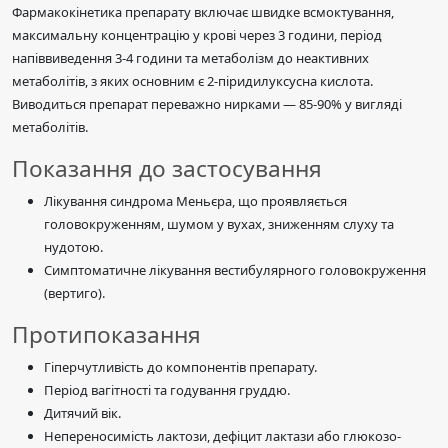
Фармакокінетика препарату включає швидке всмоктування,
максимальну концентрацію у крові через 3 години, період
напіввиведення 3-4 години та метаболізм до неактивних
метаболітів, з яких основним є 2-піридилуксусна кислота.
Виводиться препарат переважно нирками — 85-90% у вигляді
метаболітів.
Показання до застосування
Лікування синдрома Меньєра, що проявляється
головокруженням, шумом у вухах, зниженням слуху та
нудотою.
Симптоматичне лікування вестибулярного головокруження
(вертиго).
Протипоказання
Гіперчутливість до компонентів препарату.
Період вагітності та годування груддю.
Дитячий вік.
Непереносимість лактози, дефіцит лактази або глюкозо-