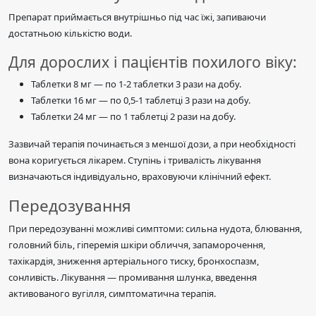
Препарат приймається внутрішньо під час їжі, запиваючи
достатньою кількістю води.
Для дорослих і пацієнтів похилого віку:
Таблетки 8 мг — по 1-2 таблетки 3 рази на добу.
Таблетки 16 мг — по 0,5-1 таблетці 3 рази на добу.
Таблетки 24 мг — по 1 таблетці 2 рази на добу.
Зазвичай терапія починається з меншої дози, а при необхідності
вона коригується лікарем. Ступінь і тривалість лікування
визначаються індивідуально, враховуючи клінічний ефект.
Передозування
При передозуванні можливі симптоми: сильна нудота, блювання,
головний біль, гіперемія шкіри обличчя, запаморочення,
тахікардія, зниження артеріального тиску, бронхоспазм,
сонливість. Лікування — промивання шлунка, введення
активованого вугілля, симптоматична терапія.