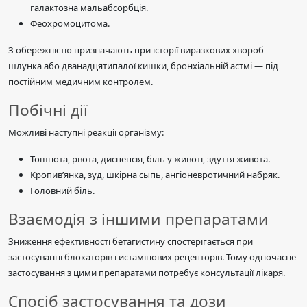
галактозна мальабсорбція.
Феохромоцитома.
З обережністю призначають при історії виразкових хвороб
шлунка або дванадцятипалої кишки, бронхіальній астмі — під
постійним медичним контролем.
Побічні дії
Можливі наступні реакції організму:
Тошнота, рвота, диспепсія, біль у животі, здуття живота.
Кропив’янка, зуд, шкірна сыпь, ангіоневротичний набряк.
Головний біль.
Взаємодія з іншими препаратами
Зниження ефективності бетагистину спостерігається при
застосуванні блокаторів гистамінових рецепторів. Тому одночасне
застосування з цими препаратами потребує консультації лікаря.
Спосіб застосування та дози