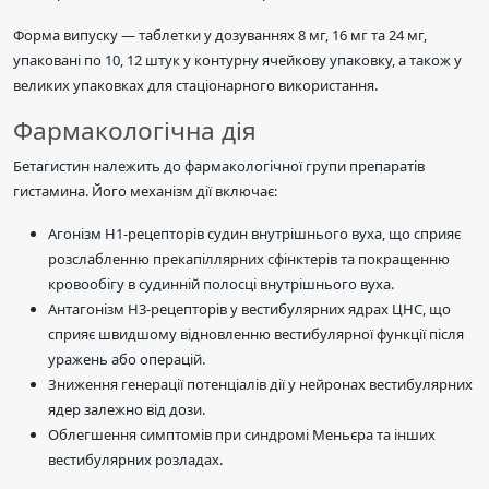
Форма випуску — таблетки у дозуваннях 8 мг, 16 мг та 24 мг,
упаковані по 10, 12 штук у контурну ячейкову упаковку, а також у
великих упаковках для стаціонарного використання.
Фармакологічна дія
Бетагистин належить до фармакологічної групи препаратів
гистамина. Його механізм дії включає:
Агонізм H1-рецепторів судин внутрішнього вуха, що сприяє
розслабленню прекапіллярних сфінктерів та покращенню
кровообігу в судинній полосці внутрішнього вуха.
Антагонізм H3-рецепторів у вестибулярних ядрах ЦНС, що
сприяє швидшому відновленню вестибулярної функції після
уражень або операцій.
Зниження генерації потенціалів дії у нейронах вестибулярних
ядер залежно від дози.
Облегшення симптомів при синдромі Меньєра та інших
вестибулярних розладах.