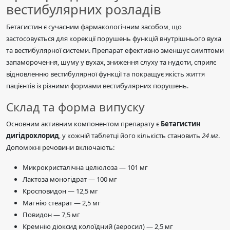
вестибулярних розладів
Бетагистин є сучасним фармакологічним засобом, що
застосовується для корекції порушень функцій внутрішнього вуха
та вестибулярної системи. Препарат ефективно зменшує симптоми
запаморочення, шуму у вухах, зниження слуху та нудоти, сприяє
відновленню вестибулярної функції та покращує якість життя
пацієнтів із різними формами вестибулярних порушень.
Склад та форма випуску
Основним активним компонентом препарату є
Бетагистин
дигідрохлорид
, у кожній таблетці його кількість становить
24 мг
.
Допоміжні речовини включають:
Микрокристалічна целюлоза — 101 мг
Лактоза моногідрат — 100 мг
Кросповидон — 12,5 мг
Магнію стеарат — 2,5 мг
Повидон — 7,5 мг
Кремнію діоксид колоїдний (аеросил) — 2,5 мг