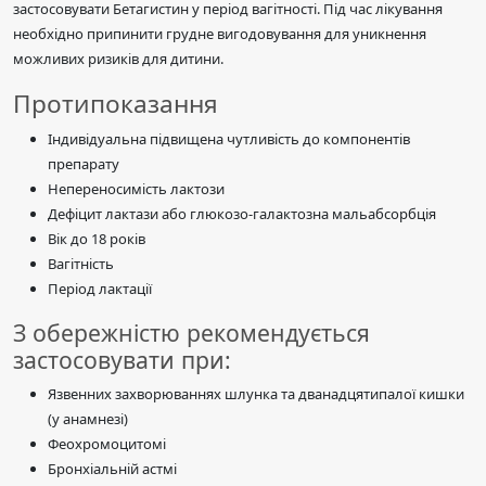
застосовувати Бетагистин у період вагітності. Під час лікування
необхідно припинити грудне вигодовування для уникнення
можливих ризиків для дитини.
Протипоказання
Індивідуальна підвищена чутливість до компонентів
препарату
Непереносимість лактози
Дефіцит лактази або глюкозо-галактозна мальабсорбція
Вік до 18 років
Вагітність
Період лактації
З обережністю рекомендується
застосовувати при:
Язвенних захворюваннях шлунка та дванадцятипалої кишки
(у анамнезі)
Феохромоцитомі
Бронхіальній астмі