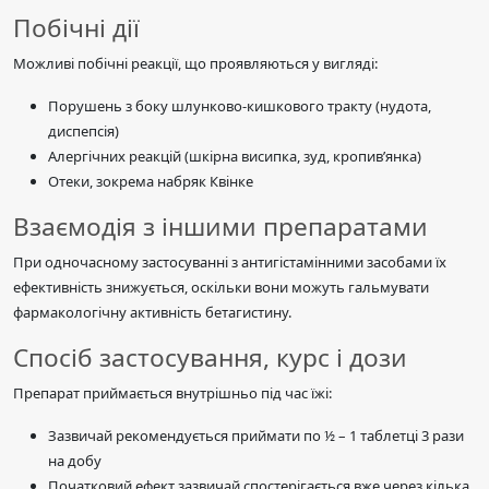
Побічні дії
Можливі побічні реакції, що проявляються у вигляді:
Порушень з боку шлунково-кишкового тракту (нудота,
диспепсія)
Алергічних реакцій (шкірна висипка, зуд, кропив’янка)
Отеки, зокрема набряк Квінке
Взаємодія з іншими препаратами
При одночасному застосуванні з антигістамінними засобами їх
ефективність знижується, оскільки вони можуть гальмувати
фармакологічну активність бетагистину.
Спосіб застосування, курс і дози
Препарат приймається внутрішньо під час їжі:
Зазвичай рекомендується приймати по ½ – 1 таблетці 3 рази
на добу
Початковий ефект зазвичай спостерігається вже через кілька