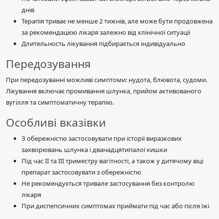
днів
Терапія триває не менше 2 тижнів, але може бути продовжена
за рекомендацією лікаря залежно від клінічної ситуації
Длительность лікування підбирається індивідуально
Передозування
При передозуванні можливі симптоми: нудота, блювота, судоми.
Лікування включає промивання шлунка, прийом активованого
вугілля та симптоматичну терапію.
Особливі вказівки
З обережністю застосовувати при історії виразкових
захворювань шлунка і дванадцятипалої кишки
Під час II та III триместру вагітності, а також у дитячому віці
препарат застосовувати з обережністю
Не рекомендується тривале застосування без контролю
лікаря
При диспепсичних симптомах приймати під час або після їжі