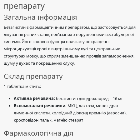
препарату
Загальна інформація
Бетагистин є фармацевтичним препаратом, що застосовується для
лікування різних станів, пов’язаних з порушеннями вестибулярної
системи. Його головна функція полягає у покращенні
мікроциркуляції крові в внутрішньому вусі та центральних
структурах мозку, що сприяє зменшенню проявів запаморочення,
шуму у вухах та покращенню слуху.
Склад препарату
1 таблетка містить:
Активна речовина:
бетагистин дигідрохлорид – 16 мг
Вспомогальні речовини:
МКЦ, лактоза, моногідрат
лимонної кислоти, колоїдний діоксид кремнію (аеросил),
кросповідон, тальк, магнію стеарат
Фармакологічна дія