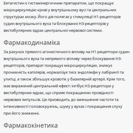
Бетагистин є гистамінергичним препаратом, що покращує
мікроциркуляцію крові у внутрішньому вусі та центральних
структурах мозку. Його дія полягає у стимуляції Н1-рецепторів
судин внутрішнього вуха та блокуванні Н3-рецепторів у
вестибулярних ядрах центральної нервової системи.
Фармакодинаміка
За рахунок прямого агонистичного впливу на Н1-рецептори судин
внутрішнього вуха та непрямого впливу через блокування Н3-
рецепторів, препарат покращує мікроциркуляцію, знижує
проникність капілярів, нормалізує тиск эндолімфи у лабіринті та
улитці, а також збільшує кровотік у базилярній артерії. Крім того,
має виражений центральний ефект: інгібує Н3-рецептори у
вестибулярних ядрах, що сприяє покращенню провідності
нервових імпульсів. Це призводить до зменшення частоти та
інтенсивності головокружінь, шуму у вухах і покращення слуху
при його зниженні.
Фармакокінетика