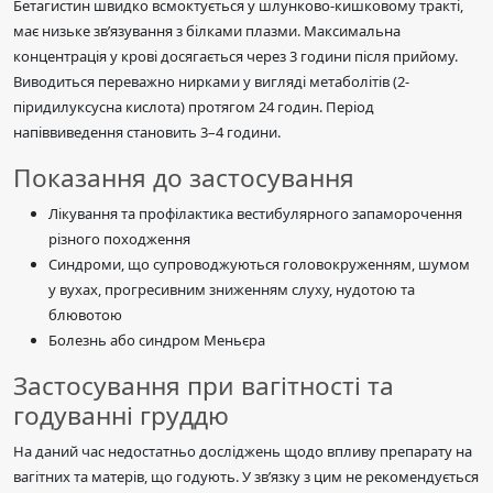
Бетагистин швидко всмоктується у шлунково-кишковому тракті,
має низьке зв’язування з білками плазми. Максимальна
концентрація у крові досягається через 3 години після прийому.
Виводиться переважно нирками у вигляді метаболітів (2-
піридилуксусна кислота) протягом 24 годин. Період
напіввиведення становить 3–4 години.
Показання до застосування
Лікування та профілактика вестибулярного запаморочення
різного походження
Синдроми, що супроводжуються головокруженням, шумом
у вухах, прогресивним зниженням слуху, нудотою та
блювотою
Болезнь або синдром Меньєра
Застосування при вагітності та
годуванні груддю
На даний час недостатньо досліджень щодо впливу препарату на
вагітних та матерів, що годують. У зв’язку з цим не рекомендується