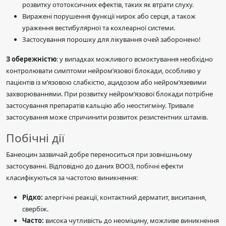
розвитку ототоксичних ефектів, таких як втрати слуху.
Виражені порушення функції нирок або серця, а також
ураження вестибулярної та кохлеарної системи.
Застосування порошку для лікування очей заборонено!
З обережністю
: у випадках можливого всмоктування необхідно
контролювати симптоми нейром’язової блокади, особливо у
пацієнтів із м’язовою слабкістю, ацидозом або нейром’язевими
захворюваннями. При розвитку нейром’язової блокади потрібне
застосування препаратів кальцію або неостигміну. Тривале
застосування може спричинити розвиток резистентних штамів.
Побічні дії
Банеоцин зазвичай добре переноситься при зовнішньому
застосуванні. Відповідно до даних ВООЗ, побічні ефекти
класифікуються за частотою виникнення:
Рідко:
алергічні реакції, контактний дерматит, висипання,
свербіж.
Часто:
висока чутливість до неоміцину, можливе виникнення