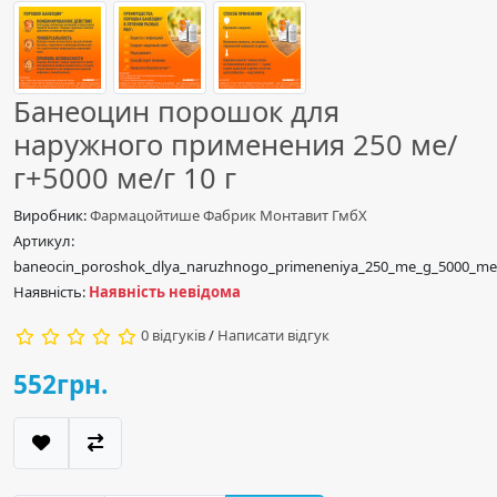
Банеоцин порошок для
наружного применения 250 ме/
г+5000 ме/г 10 г
Виробник:
Фармацойтише Фабрик Монтавит ГмбХ
Артикул:
baneocin_poroshok_dlya_naruzhnogo_primeneniya_250_me_g_5000_me
Наявність:
Наявність невідома
0 відгуків
/
Написати відгук
552грн.