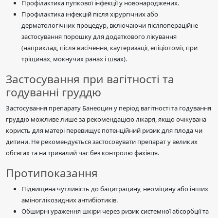
Профілактика пупкової інфекції у новонароджених.
Профілактика інфекцій після хірургічних або
дерматологічних процедур, включаючи післяопераційне
застосування порошку для додаткового лікування
(наприклад, після висічення, каутеризації, епіціотомії, при
тріщинах, мокнучих ранах і швах).
Застосування при вагітності та
годуванні груддю
Застосування препарату Банеоцин у період вагітності та годування
груддю можливе лише за рекомендацією лікаря, якщо очікувана
користь для матері перевищує потенційний ризик для плода чи
дитини. Не рекомендується застосовувати препарат у великих
обсягах та на тривалий час без контролю фахівця.
Протипоказання
Підвищена чутливість до бацитрацину, неоміцину або інших
аміноглікозидних антибіотиків.
Обширні ураження шкіри через ризик системної абсорбції та