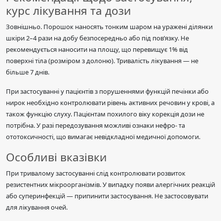
курс лікування та дози
Зовнішньо. Порошок наносять тонким шаром на уражені ділянки
шкіри 2–4 рази на добу безпосередньо або під пов’язку. Не
рекомендується наносити на площу, що перевищує 1% від
поверхні тіла (розміром з долоню). Тривалість лікування — не
більше 7 днів.
При застосуванні у пацієнтів з порушеннями функцій печінки або
нирок необхідно контролювати рівень активних речовин у крові, а
також функцію слуху. Пацієнтам похилого віку корекція дози не
потрібна. У разі передозування можливі ознаки нефро- та
ототоксичності, що вимагає невідкладної медичної допомоги.
Особливі вказівки
При тривалому застосуванні слід контролювати розвиток
резистентних мікроорганізмів. У випадку появи алергічних реакцій
або суперинфекцій — припинити застосування. Не застосовувати
для лікування очей.