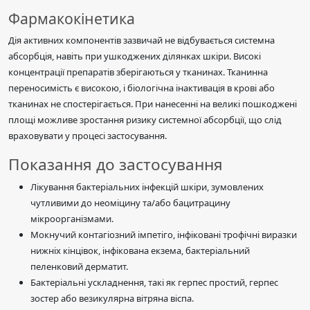
Фармакокінетика
Дія активних компонентів зазвичай не відбувається системна
абсорбція, навіть при ушкоджених ділянках шкіри. Високі
концентрації препаратів зберігаються у тканинах. Тканинна
переносимість є високою, і біологічна інактивація в крові або
тканинах не спостерігається. При нанесенні на великі пошкоджені
площі можливе зростання ризику системної абсорбції, що слід
враховувати у процесі застосування.
Показання до застосування
Лікування бактеріальних інфекцій шкіри, зумовлених
чутливими до неоміцину та/або бацитрацину
мікроорганізмами.
Мокнучий контагіозний імпетіго, інфіковані трофічні виразки
нижніх кінцівок, інфікована екзема, бактеріальний
пеленковий дерматит.
Бактеріальні ускладнення, такі як герпес простий, герпес
зостер або везикулярна вітряна віспа.