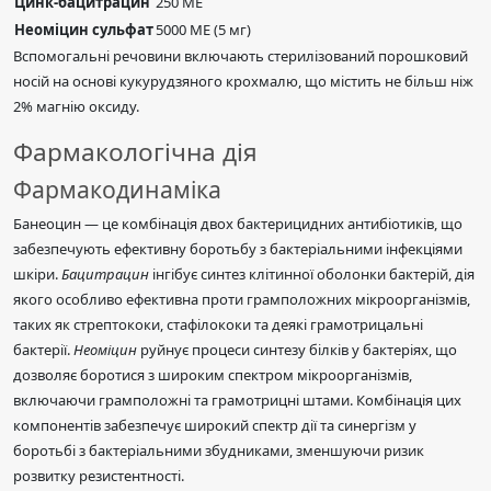
Цинк-бацитрацин
250 МЕ
Неоміцин сульфат
5000 МЕ (5 мг)
Вспомогальні речовини включають стерилізований порошковий
носій на основі кукурудзяного крохмалю, що містить не більш ніж
2% магнію оксиду.
Фармакологічна дія
Фармакодинаміка
Банеоцин — це комбінація двох бактерицидних антибіотиків, що
забезпечують ефективну боротьбу з бактеріальними інфекціями
шкіри.
Бацитрацин
інгібує синтез клітинної оболонки бактерій, дія
якого особливо ефективна проти грамположних мікроорганізмів,
таких як стрептококи, стафілококи та деякі грамотрицальні
бактерії.
Неоміцин
руйнує процеси синтезу білків у бактеріях, що
дозволяє боротися з широким спектром мікроорганізмів,
включаючи грамположні та грамотрицні штами. Комбінація цих
компонентів забезпечує широкий спектр дії та синергізм у
боротьбі з бактеріальними збудниками, зменшуючи ризик
розвитку резистентності.