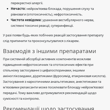
перекрестної алергії.
Нечасто:
нейром’язева блокада, порушення слуху та
рівноваги (ототоксичність), нефротоксичність.
Частота невідома:
ураження вестибулярного нерва,
системні токсичні реакції, суперинфекції.
У разі появи будь-яких побічних реакцій застосування препарату
слід припинити та проконсультуватися з лікарем.
Взаємодія з іншими препаратами
При системній абсорбції активних компонентів можливе
підвищення нефротоксичних та ототоксичних ефектів при
спільному застосуванні з цефалоспоринами, іншими
аміноглікозидами, діуретиками (фуросимід, етакриновая кислота).
Застосування з наркотичними анальгетиками, анестетиками та
м'язовими релаксанти може посилювати блокаду нейром’язової
передачі. Тому важливо дотримуватися рекомендацій щодо
сумісності та контролю.
Рекомендації щодо застосування,