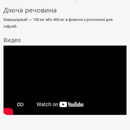
Діюча речовина
Бевацизумаб — 100 мг або 400 мг в флаконі з розчином для
інфузій.
Видео