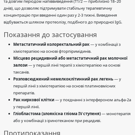
та довгим періодом напіввиведення (T1/2 — приблизно 18–20
днів), що дозволяє підтримувати стабільну терапевтичну
концентрацію при введенні один раз у 2-3 тижні. Виведення
відбувається шляхом протеолізу, подібного до природної IgG.
Показання до застосування
Метастатичний колоректальний рак
— у комбінації з
хіміотерапією на основі фторпіримідинів.
Місцево рецидивний або метастатичний рак молочної
залози
— у першій лінії терапії з хіміотерапією на основі
таксанів.
Розповсюджений немелкоклітинний рак легень
— у
першій лінії з хіміотерапією на основі платиновмісних
препаратів.
Рак ниркової клітки
— у поєднанні з інтерфероном альфа-2а
у першій лінії.
Гліобластома (злоякісна гліома IV ступеня)
— монотерапія
або у комбінації з іринотеканом при рецидиві.
Протипоказання