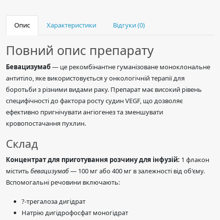
Опис
Характеристики
Відгуки (0)
Повний опис препарату
Бевацизумаб
— це рекомбінантне гуманізоване моноклональне
антитіло, яке використовується у онкологічній терапії для
боротьби з різними видами раку. Препарат має високий рівень
специфічності до фактора росту судин VEGF, що дозволяє
ефективно пригнічувати ангіогенез та зменшувати
кровопостачання пухлин.
Склад
Концентрат для приготування розчину для інфузій:
1 флакон
містить
бевацизумаб
— 100 мг або 400 мг в залежності від об'єму.
Вспомогальні речовини включають:
?-трегалоза дигідрат
Натрію дигідрофосфат моногідрат