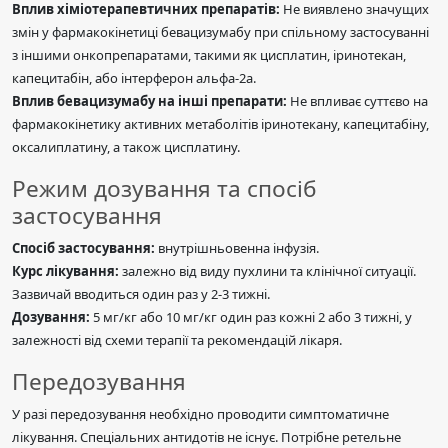
Вплив хіміотерапевтичних препаратів:
Не виявлено значущих
змін у фармакокінетиці бевацизумабу при спільному застосуванні
з іншими онкопрепаратами, такими як цисплатин, іринотекан,
капецитабін, або інтерферон альфа-2а.
Вплив бевацизумабу на інші препарати:
Не впливає суттєво на
фармакокінетику активних метаболітів іринотекану, капецитабіну,
оксалиплатину, а також цисплатину.
Режим дозування та спосіб
застосування
Спосіб застосування:
внутрішньовенна інфузія.
Курс лікування:
залежно від виду пухлини та клінічної ситуації.
Зазвичай вводиться один раз у 2-3 тижні.
Дозування:
5 мг/кг або 10 мг/кг один раз кожні 2 або 3 тижні, у
залежності від схеми терапії та рекомендацій лікаря.
Передозування
У разі передозування необхідно проводити симптоматичне
лікування. Спеціальних антидотів не існує. Потрібне ретельне