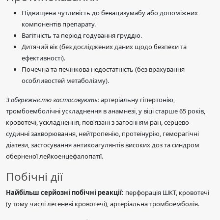
Підвищена чутливість до бевацизумабу або допоміжних
компонентів препарату.
Вагітність та період годування груддю.
Дитячий вік (без досліджених даних щодо безпеки та
ефективності).
Почечна та печінкова недостатність (без врахування
особливостей метаболізму).
З обережністю застосовують:
артеріальну гіпертонію,
тромбоемболічні ускладнення в анамнезі, у віці старше 65 років,
кровотечі, ускладнення, пов'язані з загоєнням ран, серцево-
судинні захворювання, нейтропенію, протеїнурію, геморагічні
діатези, застосування антикоагулянтів високих доз та синдром
оберненої лейкоенцефалопатії.
Побічні дії
Найбільш серйозні побічні реакції:
перфорація ШКТ, кровотечі
(у тому числі легеневі кровотечі), артеріальна тромбоемболія.