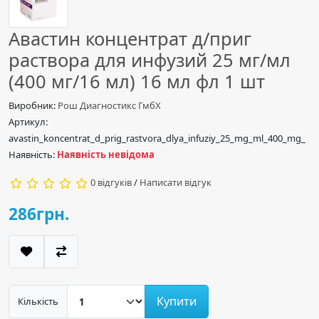
Авастин концентрат д/приг
раствора для инфузий 25 мг/мл
(400 мг/16 мл) 16 мл фл 1 шт
Виробник:
Рош Диагностикс ГмбХ
Артикул:
avastin_koncentrat_d_prig_rastvora_dlya_infuziy_25_mg_ml_400_mg_
Наявність:
Наявність невідома
0 відгуків
/
Написати відгук
286грн.
Купити
Кількість