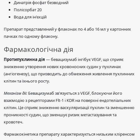
Динатрія фосфат безводний
Полісорбат 20
Вода для ін'єкцій
Препарат представлений у флаконах по 4 або 16 мл у картонних
пачках по одному флакону.
Фармакологічна дія
Протипухлинна дія
— бевацизумаб інгібує VEGF, що сприяє
зниженню утворення нових кровоносних судин у пухлинах
(ангіогенезу), що призводить до обмеження живлення пухлинних
клітин та їхнього росту.
Механізм дії:
Бевацизумаб зв'язується з VEGF, блокуючи його
взаємодію з рецепторами Flt-1 і KDR на поверхні ендотеліальних
клітин. Це сприяє зниженню васкуляризації пухлин та зменшенню
проникності судин, що зменшує ризик метастазування та
кровотеч.
Фармакокінетика препарату характеризується низьким кліренсом