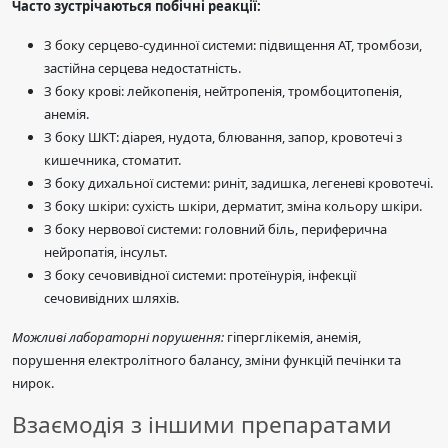
Часто зустрічаються побічні реакції:
З боку серцево-судинної системи: підвищення АТ, тромбози,
застійна серцева недостатність.
З боку крові: лейкопенія, нейтропенія, тромбоцитопенія,
анемія.
З боку ШКТ: діарея, нудота, блювання, запор, кровотечі з
кишечника, стоматит.
З боку дихальної системи: риніт, задишка, легеневі кровотечі.
З боку шкіри: сухість шкіри, дерматит, зміна кольору шкіри.
З боку нервової системи: головний біль, периферична
нейропатія, інсульт.
З боку сечовивідної системи: протеїнурія, інфекції
сечовивідних шляхів.
Можливі лабораторні порушення:
гіперглікемія, анемія,
порушення електролітного балансу, зміни функцій печінки та
нирок.
Взаємодія з іншими препаратами