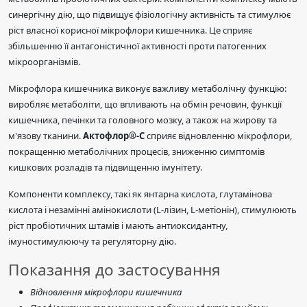
синергічну дію, що підвищує фізіологічну активність та стимулює
ріст власної корисної мікрофлори кишечника. Це сприяє
збільшенню її антагоністичної активності проти патогенних
мікроорганізмів.
Мікрофлора кишечника виконує важливу метаболічну функцію:
виробляє метаболіти, що впливають на обмін речовин, функції
кишечника, печінки та головного мозку, а також на жирову та
м'язову тканини.
Актофлор®-С
сприяє відновленню мікрофлори,
покращенню метаболічних процесів, зниженню симптомів
кишкових розладів та підвищенню імунітету.
Компоненти комплексу, такі як янтарна кислота, глутамінова
кислота і незамінні амінокислоти (L-лізин, L-метіонін), стимулюють
ріст пробіотичних штамів і мають антиоксидантну,
імуностимулюючу та регуляторну дію.
Показання до застосування
Відновлення мікрофлори кишечника