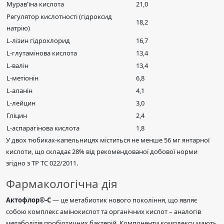
Мурав'їна кислота
21,0
Регулятор кислотності (гідроксид
18,2
натрію)
L-лізин гідрохлорид
16,7
L-глутамінова кислота
13,4
L-валін
13,4
L-метіонін
6,8
L-аланін
4,1
L-лейцин
3,0
Гліцин
2,4
L-аспарагінова кислота
1,8
У двох тюбиках-капельницях міститься не менше 56 мг янтарної
кислоти, що складає 28% від рекомендованої добової норми
згідно з ТР ТС 022/2011.
Фармакологічна дія
Актофлор®-С
— це метабиотик нового покоління, що являє
собою комплекс амінокислот та органічних кислот – аналогів
метаболітів пробіотичних бактерій. Компоненти комплексу мають