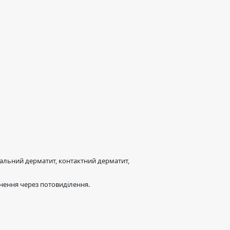
иоральний дерматит, контактний дерматит,
азнення через потовиділення.