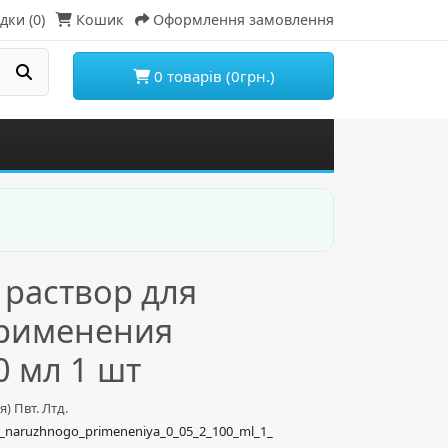
дки (0)
Кошик
Оформлення замовлення
0 товарів (0грн.)
 раствор для
рименения
 мл 1 шт
) Пвт. Лтд.
ya_naruzhnogo_primeneniya_0_05_2_100_ml_1_