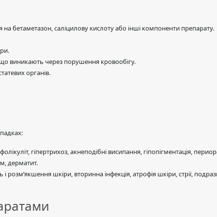
я на бетаметазон, саліцилову кислоту або інші компоненти препарату.
ри.
, що виникають через порушення кровообігу.
татевих органів.
ипадках:
ь, фолікуліт, гіпертрихоз, акнеподібні висипання, гіпопігментація, пер
зм, дерматит.
ь і розм’якшення шкіри, вторинна інфекція, атрофія шкіри, стрії, подр
паратами