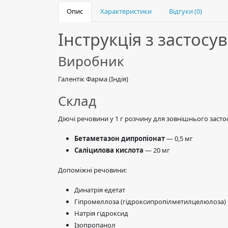
Опис
Характеристики
Відгуки (0)
Інструкція з застос
Виробник
Галентік Фарма (Індія)
Склад
Діючі речовини у 1 г розчину для зовнішнього засто
Бетаметазон дипропіонат
— 0,5 мг
Саліцилова кислота
— 20 мг
Допоміжні речовини:
Динатрія едетат
Гіпромеллоза (гідроксипропілметилцелюлоза)
Натрія гідроксид
Ізопропанол