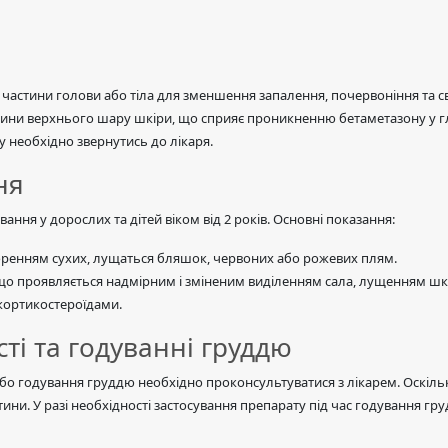
 частини голови або тіла для зменшення запалення, почервоніння та
літини верхнього шару шкіри, що сприяє проникненню бетаметазону у 
у необхідно звернутись до лікаря.
ня
ня у дорослих та дітей віком від 2 років. Основні показання:
оренням сухих, лущаться бляшок, червоних або рожевих плям.
о проявляється надмірним і зміненим виділенням сала, лущенням шк
окортикостероїдами.
ті та годуванні груддю
або годування груддю необхідно проконсультуватися з лікарем. Оскіль
ини. У разі необхідності застосування препарату під час годування г