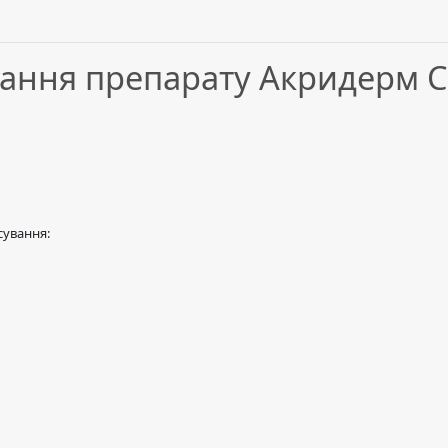
ування препарату Акридерм 
сування: