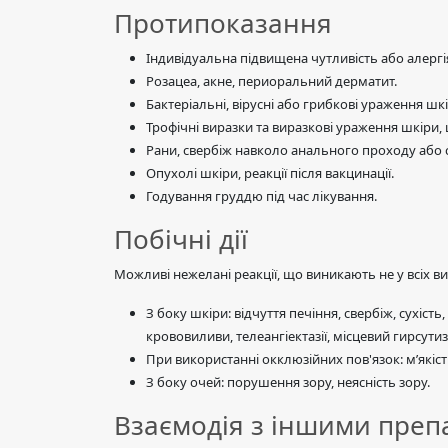
Протипоказання
Індивідуальна підвищена чутливість або алергі
Розацеа, акне, периоральний дерматит.
Бактеріальні, вірусні або грибкові ураження шкі
Трофічні виразки та виразкові ураження шкіри
Рани, свербіж навколо анального проходу або с
Опухолі шкіри, реакції після вакцинації.
Годування груддю під час лікування.
Побічні дії
Можливі нежелані реакції, що виникають не у всіх в
З боку шкіри: відчуття печіння, свербіж, сухіст
крововиливи, телеангіектазії, місцевий гирсути
При використанні окклюзійних пов'язок: м’якіст
З боку очей: порушення зору, неясність зору.
Взаємодія з іншими пре