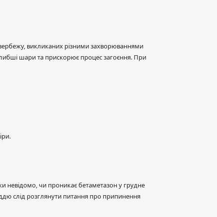
 свербежу, викликаних різними захворюваннями
глибші шари та прискорює процес загоєння. При
іри.
ки невідомо, чи проникає бетаметазон у грудне
руддю слід розглянути питання про припинення