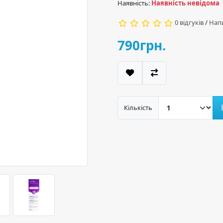
Наявність:
Наявність невідома
0 відгуків
/
Напи
790грн.
Кількість