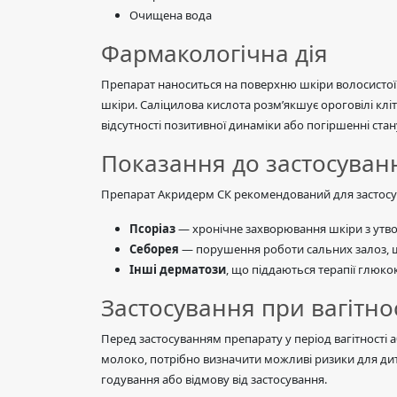
Очищена вода
Фармакологічна дія
Препарат наноситься на поверхню шкіри волосистої
шкіри. Саліцилова кислота розм’якшує ороговілі к
відсутності позитивної динаміки або погіршенні стан
Показання до застосуван
Препарат Акридерм СК рекомендований для застосуван
Псоріаз
— хронічне захворювання шкіри з утв
Себорея
— порушення роботи сальних залоз, щ
Інші дерматози
, що піддаються терапії глюк
Застосування при вагітнос
Перед застосуванням препарату у період вагітності 
молоко, потрібно визначити можливі ризики для дит
годування або відмову від застосування.