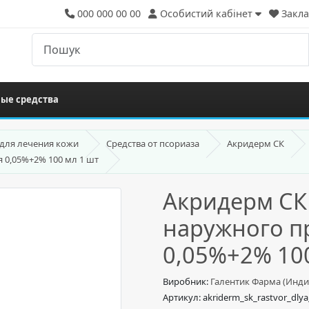
000 000 00 00
Особистий кабінет
Закла
ые средства
 для лечения кожи
Средства от псориаза
Акридерм СК
 0,05%+2% 100 мл 1 шт
Акридерм СК
наружного п
0,05%+2% 100
Виробник:
Галентик Фарма (Индия
Артикул: akriderm_sk_rastvor_dl