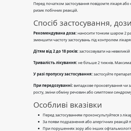
Перед початком застосування повідомте лікаря або ф
ризик побічних реакцій.
Спосіб застосування, дози
Рекомендувана доза:
наносити тонким шаром 2 раз
зменшити частоту застосувань під контролем лікаря
Дітям від 2 до 18 років:
застосовувати на невеликій 
Тривалість лікування:
не більше 2 тижнів. Максима
У разі пропуску застосування:
застосуйте препарат
При передозуванні:
випадкове проковтування чи за
росту, зміни обміну речовин або симптоми синдрому 
Особливі вказівки
Перед застосуванням проконсультуйтеся з ліка
За появи подразнення або алергічних реакцій 
При порушеннях зору або інших офтальмологі