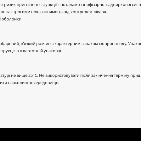
ез ризик пригнічення функції гіпоталамо-гіпофізарно-надниркової сист
ше за строгими показаннями та під контролем лікаря.
і оболонки.
збарвний, в'язкий розчин з характерним запахом ізопропанолу. Упаков
струкцією в картонній упаковці.
атурі не вище 25°C. Не використовувати після закінчення терміну прида
стити навколишнє середовище.