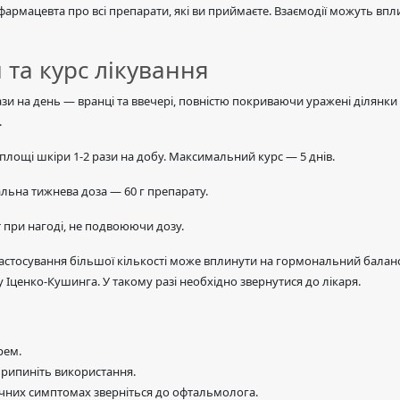
армацевта про всі препарати, які ви приймаєте. Взаємодії можуть впл
 та курс лікування
и на день — вранці та ввечері, повністю покриваючи уражені ділянк
.
площі шкіри 1-2 рази на добу. Максимальний курс — 5 днів.
льна тижнева доза — 60 г препарату.
 при нагоді, не подвоюючи дозу.
стосування більшої кількості може вплинути на гормональний баланс
Іценко-Кушинга. У такому разі необхідно звернутися до лікаря.
рем.
припиніть використання.
чних симптомах зверніться до офтальмолога.