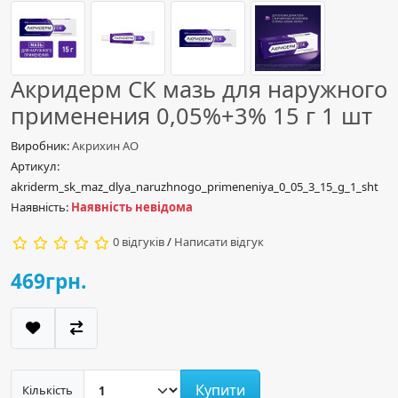
Акридерм СК мазь для наружного
применения 0,05%+3% 15 г 1 шт
Виробник:
Акрихин АО
Артикул:
akriderm_sk_maz_dlya_naruzhnogo_primeneniya_0_05_3_15_g_1_sht
Наявність:
Наявність невідома
0 відгуків
/
Написати відгук
469грн.
Купити
Кількість