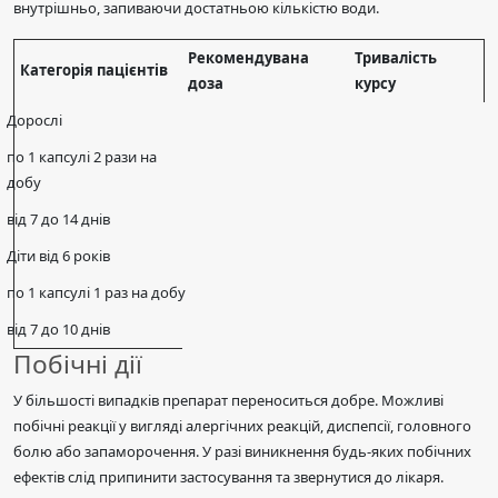
внутрішньо, запиваючи достатньою кількістю води.
Рекомендувана
Тривалість
Категорія пацієнтів
доза
курсу
Дорослі
по 1 капсулі 2 рази на
добу
від 7 до 14 днів
Діти від 6 років
по 1 капсулі 1 раз на добу
від 7 до 10 днів
Побічні дії
У більшості випадків препарат переноситься добре. Можливі
побічні реакції у вигляді алергічних реакцій, диспепсії, головного
болю або запаморочення. У разі виникнення будь-яких побічних
ефектів слід припинити застосування та звернутися до лікаря.