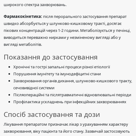
широкого спектра захворювань.
Фармакокінетика:
після перорального застосування препарат
швидко абсорбується у шлунково-кишковому тракті, досягає
пікових концентрацій через 1-2 години. Метаболізується у печінці,
виводиться переважно нирками у незміненому вигляді або у
вигляді метаболітів.
Показання до застосування
Хронічні та гострі запальні процеси різної етіології
Порушення імунітету та імунодефіцитні стани
Захворювання органів дихання, шлунково-кишкового тракту,
сечовивідної системи
Післяопераційні та післятравматичні відновлювальні періоди
Профілактика ускладнень при інфекційних захворюваннях
Спосіб застосування та дози
Лікування препаратом призначає лікар з урахуванням характеру
захворювання, віку пацієнта та його стану. Зазвичай застосовують