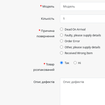
Модель
Кількість
Dead On Arrival
Причина
Faulty, please supply details
повернення
Order Error
Other, please supply details
Received Wrong Item
Так
Ні
Товар
розпакований
Опис дефектів