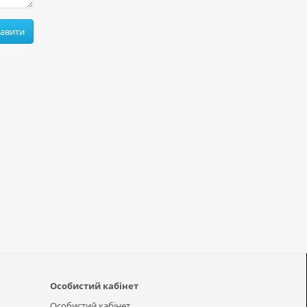
равити
Особистий кабінет
Особистий кабінет