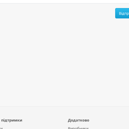
Відп
 підтримки
Додатково
ти
Виробники