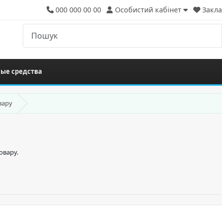
000 000 00 00
Особистий кабінет
Закла
ые средства
вару
овару.
я